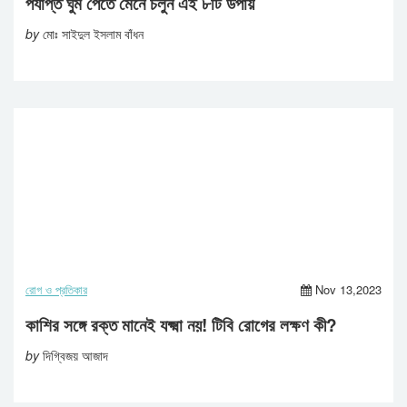
পর্যাপ্ত ঘুম পেতে মেনে চলুন এই ৮টি উপায়
by
মোঃ সাইদুল ইসলাম বাঁধন
রোগ ও প্রতিকার
Nov 13,2023
কাশির সঙ্গে রক্ত মানেই যক্ষ্মা নয়! টিবি রোগের লক্ষণ কী?
by
দিগ্বিজয় আজাদ