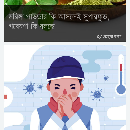
মরিঙ্গা পাউডার কি আসলেই সুপারফুড,
গবেষণা কি বলছে
by
মেহেবুবা হাসান