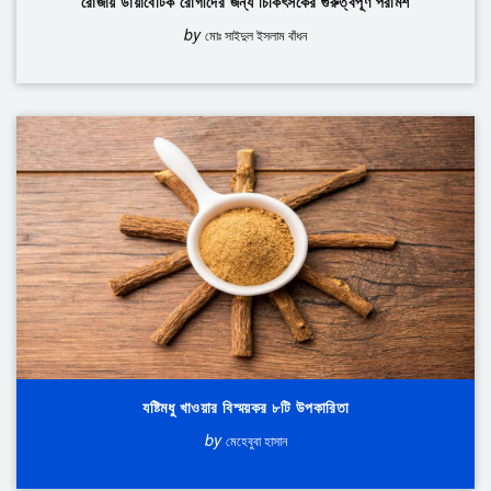
রোজায় ডায়াবেটিক রোগীদের জন্য চিকিৎসকের গুরুত্বপূর্ণ পরামর্শ
by
মোঃ সাইদুল ইসলাম বাঁধন
যষ্টিমধু খাওয়ার বিস্ময়কর ৮টি উপকারিতা
by
মেহেবুবা হাসান