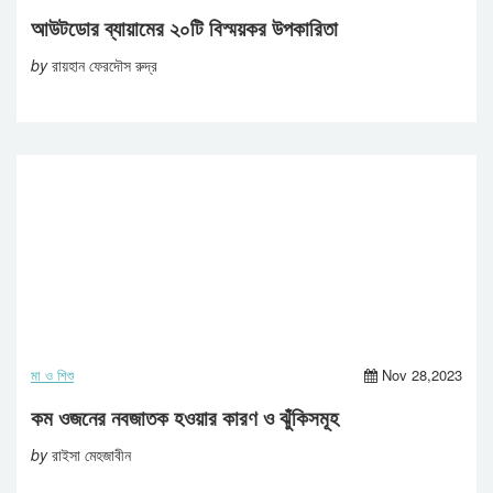
আউটডোর ব্যায়ামের ২০টি বিস্ময়কর উপকারিতা
by
রায়হান ফেরদৌস রুদ্র
মা ও শিশু
Nov 28,2023
কম ওজনের নবজাতক হওয়ার কারণ ও ঝুঁকিসমূহ
by
রাইসা মেহজাবীন