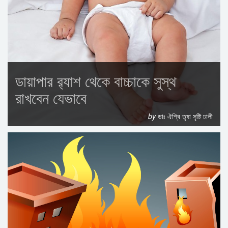
ডায়াপার র‍্যাশ থেকে বাচ্চাকে সুস্থ
রাখবেন যেভাবে
by
ডাঃ ঐশ্বি তৃষা সৃষ্টি ঢালী