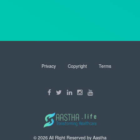
Privacy
Copyright
Terms
© 2026 All Right Reserved by
Aastha