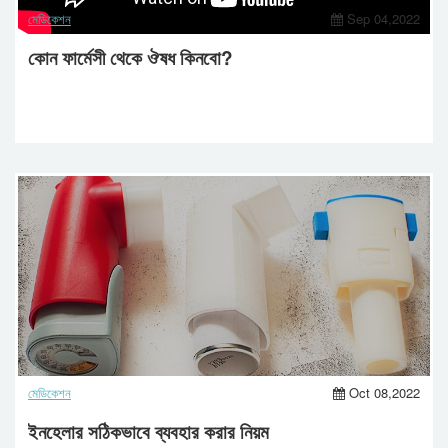
মেডিকেশন
Sep 04,2022
কোন ফার্মেসী থেকে ঔষধ কিনবো?
মেডিকেশন
Oct 08,2022
ইনহেলার সঠিকভাবে ব্যবহার করার নিয়ম