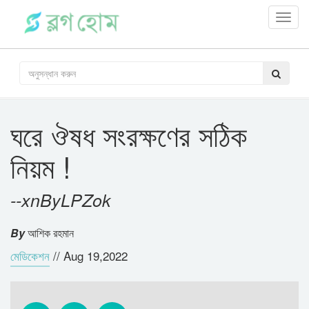
Toggl
navig
ঘরে ঔষধ সংরক্ষণের সঠিক
নিয়ম !
--xnByLPZok
By
আশিক রহমান
মেডিকেশন
//
Aug 19,2022