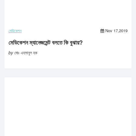
মেডিকেশন
Nov 17,2019
মেডিকেশন ম্যানেজমেন্ট বলতে কি বুঝায়?
by
মোঃ এহসানুল হক