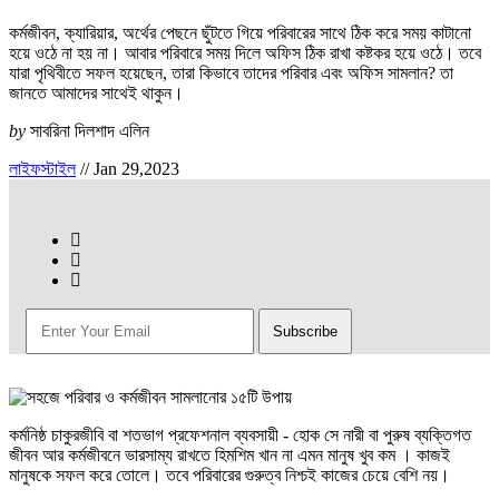
কর্মজীবন, ক্যারিয়ার, অর্থের পেছনে ছুঁটতে গিয়ে পরিবারের সাথে ঠিক করে সময় কাটানো
হয়ে ওঠে না হয় না। আবার পরিবারে সময় দিলে অফিস ঠিক রাখা কষ্টকর হয়ে ওঠে। তবে
যারা পৃথিবীতে সফল হয়েছেন, তারা কিভাবে তাদের পরিবার এবং অফিস সামলান? তা
জানতে আমাদের সাথেই থাকুন।
by
সাবরিনা দিলশাদ এলিন
লাইফস্টাইল
//
Jan 29,2023
কর্মনিষ্ঠ চাকুরজীবি বা শতভাগ প্রফেশনাল ব্যবসায়ী - হোক সে নারী বা পুরুষ ব্যক্তিগত
জীবন আর কর্মজীবনে ভারসাম্য রাখতে হিমশিম খান না এমন মানুষ খুব কম । কাজই
মানুষকে সফল করে তোলে। তবে পরিবারের গুরুত্ব নিশ্চই কাজের চেয়ে বেশি নয়।