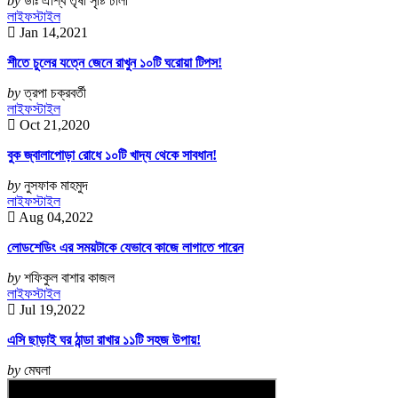
by
ডাঃ ঐশ্বি তৃষা সৃষ্টি ঢালী
লাইফস্টাইল
Jan 14,2021
শীতে চুলের যত্নে জেনে রাখুন ১০টি ঘরোয়া টিপস!
by
ত্রপা চক্রবর্তী
লাইফস্টাইল
Oct 21,2020
বুক জ্বালাপোড়া রোধে ১০টি খাদ্য থেকে সাবধান!
by
নুসফাক মাহমুদ
লাইফস্টাইল
Aug 04,2022
লোডশেডিং এর সময়টাকে যেভাবে কাজে লাগাতে পারেন
by
শফিকুল বাশার কাজল
লাইফস্টাইল
Jul 19,2022
এসি ছাড়াই ঘর ঠান্ডা রাখার ১১টি সহজ উপায়!
by
মেঘলা