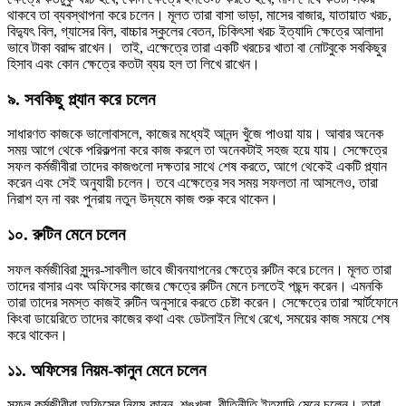
থাকবে তা ব্যবস্থাপনা করে চলেন। মূলত তারা বাসা ভাড়া, মাসের বাজার, যাতায়াত খরচ,
বিদ্যুৎ বিল, গ্যাসের বিল, বাচ্চার স্কুলের বেতন, চিকিৎসা খরচ ইত্যাদি ক্ষেত্রে আলাদা
ভাবে টাকা বরাদ্দ রাখেন। তাই, এক্ষেত্রে তারা একটি খরচের খাতা বা নোটবুকে সবকিছুর
হিসাব এবং কোন ক্ষেত্রে কতটা ব্যয় হল তা লিখে রাখেন।
৯. সবকিছু প্ল্যান করে চলেন
সাধারণত কাজকে ভালোবাসলে, কাজের মধ্যেই আনন্দ খুঁজে পাওয়া যায়। আবার অনেক
সময় আগে থেকে পরিকল্পনা করে কাজ করলে তা অনেকটাই সহজ হয়ে যায়। সেক্ষেত্রে
সফল কর্মজীবীরা তাদের কাজগুলো দক্ষতার সাথে শেষ করতে, আগে থেকেই একটি প্ল্যান
করেন এবং সেই অনুযায়ী চলেন। তবে এক্ষেত্রে সব সময় সফলতা না আসলেও, তারা
নিরাশ হন না বরং পুনরায় নতুন উদ্যমে কাজ শুরু করে থাকেন।
১০. রুটিন মেনে চলেন
সফল কর্মজীবিরা সুন্দর-সাবলীল ভাবে জীবনযাপনের ক্ষেত্রে রুটিন করে চলেন। মূলত তারা
তাদের বাসার এবং অফিসের কাজের ক্ষেত্রে রুটিন মেনে চলতেই পছন্দ করেন। এমনকি
তারা তাদের সমস্ত কাজই রুটিন অনুসারে করতে চেষ্টা করেন। সেক্ষেত্রে তারা স্মার্টফোনে
কিংবা ডায়েরিতে তাদের কাজের কথা এবং ডেটলাইন লিখে রেখে, সময়ের কাজ সময়ে শেষ
করে থাকেন।
১১. অফিসের নিয়ম-কানুন মেনে চলেন
সফল কর্মজীবীরা অফিসের নিয়ম-কানুন, শৃঙ্খলা, রীতিনীতি ইত্যাদি মেনে চলেন। তারা