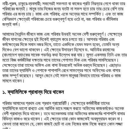
নারী-পুরুষ, চাকুরে-ব্যবসায়ী; সকলেরই সফলতা বা কাজের প্রতি নিরন্তর লেগে থাকা তার
পরিবারের জন্যই। মানুষ তার নিজের জন্য যতটা না সফল হতে চায় তার চেয়ে বেশি তার
পরিবার এর জন্য চায়। কাজ এবং পরিবার; একে অন্যের সাথে সম্পর্কিত। এবং তা কাজ
বেশিরভাগ ক্ষেত্রেই পরিবারের চেয়ে গুরুত্বপূর্ণ হয়ে ওঠে না, বরং পরিবার ও জীবিকার
জন্যই কর্ম।
আমাদের দৈনন্দিন জীবনে কাজ এবং পরিবার উভয়ই অনেক বেশী গুরুত্বপূর্ণ। সেক্ষেত্রে
জীবন যাপনের ক্ষেত্রে দুই দিকেই ব্যালেন্স করে চলতে হয়। আপনার পরিবার এবং
কর্মক্ষেত্রের দিকে সমান নজর দিলে, তাতে একদিকে যেমন সফল হবেন, তেমনি অন্য
দিকেও বেশ ভালো থাকবেন। এই ক্ষেত্রে উদাহরণ হিসেবে ড. আতিউর রহমানের
(বাংলাদেশ ব্যাংকের সাবেক গভর্নর) কথা উল্লেখ করা যায়। মূলত একসময় তিনি এবং তার
মতো বিজ্ঞ কর্মজীবিরা দক্ষতার সাথে তাদের পেশাগত দিক এবং পরিবার সামলিয়েছেন।
সেক্ষেত্রে তারা তাদের অফিস এবং বাসা উভয়কেই অধিক গুরত্ব দিয়েছেন। এছাড়াও
তারা তাদের ফ্যামিলি ও পেশাকে পাশাপাশি রেখে সাফল্যের সাথে অফিসের এবং বাসার
কাজ সম্পূর্ণ করেছেন। আসুন জেনে নেই সফল মানুষরা কিভাবে তাদের পরিবার ও কাজ
সামলে থাকেন।
১. ফ্যামিলিকে প্রাধান্য দিয়ে থাকেন
পরিবার আমাদের প্রথম এবং প্রধান প্রায়োরিটি। সেক্ষেত্রে কর্মজীবীরা তাদের
ফ্যামিলিকে ভালো রাখতে এবং আর্থিক ভাবে সচ্ছল করতে অফিসের কাজকর্মকেও অনেক
বেশী প্রাধান্য দিয়ে থাকেন। তবে অনেকসময় তারা অফিসের কাজকর্মের পাশাপাশি বাসার
বিভিন্ন কাজও করে থাকেন। এই ক্ষেত্রে তারা কোন কাজকেই অবমূল্যায়ন করেন না।
কেননা তারা জানেন যে, কোন কাজই ছোট না এবং নিজের কাজ নিজে করতে কোন লজ্জা