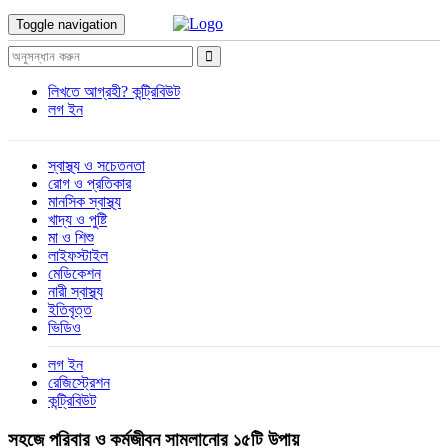
Toggle navigation
লিখতে আগ্রহী?
কন্ট্রিবিউট
লগ ইন
স্বাস্থ্য ও সচেতনতা
রোগ ও প্রতিকার
মানসিক স্বাস্থ্য
খাদ্য ও পুষ্টি
মা ও শিশু
লাইফস্টাইল
মেডিকেশন
নারী স্বাস্থ্য
ইতিবৃত্ত
ভিডিও
লগ ইন
রেজিস্ট্রেশন
কন্ট্রিবিউট
সহজে পরিবার ও কর্মজীবন সামলানোর ১৫টি উপায়