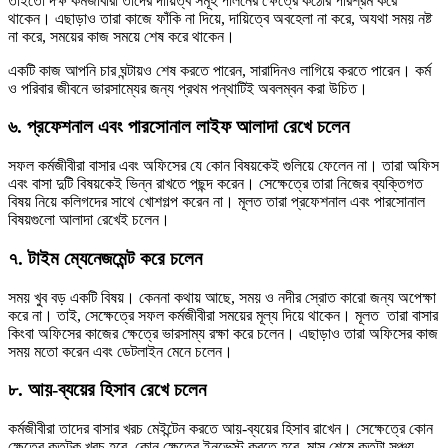
তাইতো দক্ষ কর্মজীবীরা তাদের দায়িত্ব সমূহ পালনের ক্ষেত্রে কঠোর পরিশ্রম করে
থাকেন। এছাড়াও তারা কাজে ফাঁকি না দিয়ে, দায়িত্বে অবহেলা না করে, অযথা সময় নষ্ট
না করে, সময়ের কাজ সময়ে শেষ করে থাকেন।
একটি কাজ আপনি চার ঘন্টায়ও শেষ করতে পারেন, সারাদিনও লাগিয়ে করতে পারেন। কর্ম
ও পরিবার জীবনে ভারসাম্যের জন্য প্রথম পন্থাটিই অবলম্বন করা উচিত।
৬. প্রফেশনাল এবং পারসোনাল লাইফ আলাদা রেখে চলেন
সফল কর্মজীবীরা বাসার এবং অফিসের যে কোন বিষয়কেই গুলিয়ে ফেলেন না। তারা অফিস
এবং বাসা দুটি বিষয়কেই ভিন্ন রাখতে পছন্দ করেন। সেক্ষেত্রে তারা নিজের ব্যক্তিগত
বিষয় নিয়ে কলিগদের সাথে খোশগল্প করেন না। মূলত তারা প্রফেশনাল এবং পারসোনাল
বিষয়গুলো আলাদা রেখেই চলেন।
৭. টাইম ম্যেনেজমেন্ট করে চলেন
সময় খুব বড় একটি বিষয়। কেননা কথায় আছে, সময় ও নদীর স্রোত কারো জন্য অপেক্ষা
করে না। তাই, সেক্ষেত্রে সফল কর্মজীবীরা সময়ের মূল্য দিয়ে থাকেন। মূলত তারা বাসার
কিংবা অফিসের কাজের ক্ষেত্রে ভারসাম্য রক্ষা করে চলেন। এছাড়াও তারা অফিসের কাজ
সময় মতো করেন এবং ডেটলাইন মেনে চলেন।
৮. আয়-ব্যয়ের হিসাব রেখে চলেন
কর্মজীবীরা তাদের বাসার খরচ মেইন্টেন করতে আয়-ব্যয়ের হিসাব রাখেন। সেক্ষেত্রে কোন
ক্ষেত্রে কতটুকু খরচ হবে, কোন ক্ষেত্রে ইনভেস্ট করতে হবে, মাস শেষে কতটা সঞ্চয়