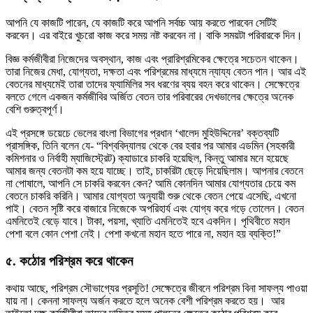
আপনি যে কাজটি পারেন, যে কাজটি করে আপনি সর্বচ্চ আয় করতে পারবেন সেটিই
করবেন। এর বাইরে খুচরো কাজ করে সময় নষ্ট করবেন না। বাকি সময়টা পরিবারকে দিন।
বিজ্ঞ কর্মজীবীরা নিজেদের অবস্থান, কাজ এবং প্রারিশ্রমিকের ক্ষেত্রে সচেতন থাকেন।
তারা নিজের মেধা, যোগ্যতা, দক্ষতা এবং পরিশ্রমের মাধ্যমে ন্যায্য বেতন পান। আর এই
বেতনের মাধ্যমেই তারা তাদের ফ্যামিলির সব ধরণের ব্যয় বহন করে থাকেন। সেক্ষেত্রে
বলতে গেলে একজন কর্মজীবির অর্জিত বেতন তার পরিবারের দেখভালের ক্ষেত্রে অনেক
বেশি গুরুত্বপূর্ণ।
এই প্রসঙ্গে ডয়েচে ভেলের বাংলা বিভাগের প্রধান ‘খালেদ মুহিউদ্দিনের’ বক্তব্যটি
প্রাসঙ্গিক, তিনি বলেন যে- “বিশ্ববিদ্যালয় থেকে বের হবার পর আমার এডমিন (সহকারী
কমিশনার ও নির্বাহী ম্যাজিস্ট্রেট) ক্যাডারে চাকরি হয়েছিল, কিন্তু আমার মনে হয়েছে
আমার জন্য বেতনটা কম হয়ে যাচ্ছে। তাই, চাকরিটা ছেড়ে দিয়েছিলাম। আপনার বেতনে
না পোষালে, আপনি সে চাকরি করবেন কেন? আমি কোনদিন আমার যোগ্যতার চেয়ে কম
বেতনে চাকরি করিনি। আমার যোগ্যতা অনুযায়ী শুরু থেকে বেতন পেয়ে এসেছি, এখনো
পাই। বেতন সৃষ্টি করে বাজারে নিজেকে অপরিহার্য এবং যোগ্য করে গড়ে তোলেন। বেতন
এমনিতেই বেড়ে যাবে। টাকা, পয়সা, খ্যাতি এমনিতেই হবে একদিন। পৃথিবীতে মহান
পেশা বলে কোন পেশা নেই। পেশা কখনো মহান হতে পারে না, মহান হয় ব্যক্তি!”
৫. কঠোর পরিশ্রম করে থাকেন
কথায় আছে, পরিশ্রম সৌভাগ্যের প্রসূতি! সেক্ষেত্রে জীবনে পরিশ্রম বিনা সাফল্য পাওয়া
যায় না। কেননা সাফল্য অর্জন করতে হলে অনেক বেশী পরিশ্রম করতে হয়। আর