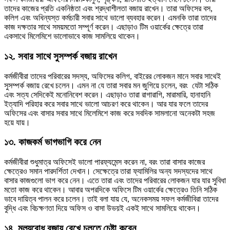
তাদের কাজের প্রতি একনিষ্ঠতা এবং শ্রদ্ধাশীলতা বজায় রাখেন। তারা অফিসের বস,
কলিগ এবং অধিন্যস্ত কর্মচারী সবার সাথে ভালো ব্যবহার করেন। এমনকি তারা তাদের
কাজ দক্ষতার সাথে সময়মতো সম্পূর্ণ করেন। এছাড়াও টিম ওয়ার্কের ক্ষেত্রে তারা
একসাথে মিলেমিশে ভালোভাবে কাজ সামলিয়ে থাকেন।
১২. সবার সাথে সুসম্পর্ক বজায় রাখেন
কর্মজীবীরা তাদের পরিবারের সদস্য, অফিসের কলিগ, বাইরের লোকজন মানে সবার সাথেই
সুসম্পর্ক বজায় রেখে চলেন। এমন না যে তারা সবার মন জুগিয়ে চলেন, বরং যেটা সঠিক
এবং সত্য সেদিকেই মনোনিবেশ করেন। এছাড়াও তারা রাগারাগি, মারামারি, হানাহানি
ইত্যাদি পরিহার করে সবার সাথে ভালো আচরণ করে থাকেন। আর যার ফলে তাদের
অফিসের এবং বাসার সবার সাথে মিলেমিশে কাজ করে সবদিক সামলানো অনেকটা সহজ
হয়ে যায়।
১৩. কাজকর্ম ভাগভাগি করে নেন
কর্মজীবীরা শুধুমাত্র অফিসেই ভালো পারফ্যমেন্স করেন না, বরং তারা বাসার কাজের
ক্ষেত্রেও সমান পারদর্শিতা দেখান। সেক্ষেত্রে তারা ফ্যামিলির অন্য সদস্যদের সাথে
বাসার কাজগুলো ভাগ করে নেন। এতে তারা এবং তাদের পরিবারের লোকজন যার যার সুবিধা
মতো কাজ করে থাকেন। আবার অপরদিকে অফিসে টিম ওয়ার্কের ক্ষেত্রেও তিনি সঠিক
ভাবে দায়িত্ব পালন করে চলেন। তাই বলা যায় যে, অনেকসময় সফল কর্মজীবিরা তাদের
বুদ্ধি এবং বিচক্ষণতা দিয়ে অফিস ও বাসা উভয়ই একই সাথে সামলিয়ে থাকেন।
১৪. মূল্যবোধ বজায় রেখে চলতে চেষ্টা করেন