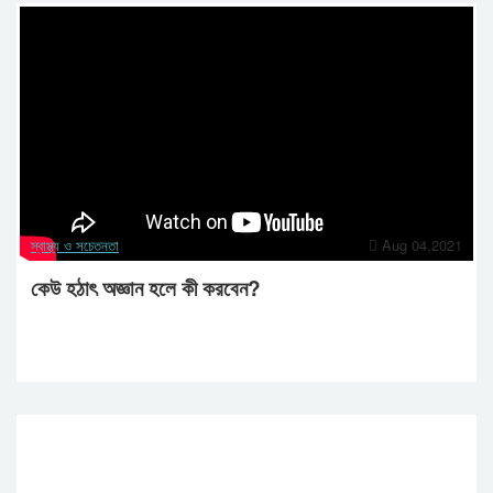
স্বাস্থ্য ও সচেতনতা
Aug 04,2021
কেউ হঠাৎ অজ্ঞান হলে কী করবেন?