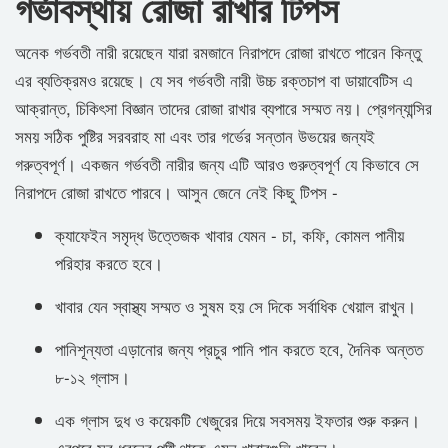
গর্ভাবস্থায় রোজা রাখার টিপস
অনেক গর্ভবতী নারী রয়েছেন যারা রমজানে নিরাপদে রোজা রাখতে পারেন কিন্তু
এর ব্যতিক্রমও রয়েছে। যে সব গর্ভবতী নারী উচ্চ রক্তচাপ বা ডায়াবেটিস এ
আক্রান্ত, চিকিৎসা বিজ্ঞান তাদের রোজা রাখার ব্যপারে সম্মত নয়। প্রেগন্যান্সির
সময় সঠিক পুষ্টির সরবরাহ মা এবং তার গর্ভের সন্তান উভয়ের জন্যই
গরুত্বপূর্ণ। একজন গর্ভবতী নারীর জন্য এটি আরও গুরুত্বপূর্ণ যে কিভাবে সে
নিরাপদে রোজা রাখতে পারবে। আসুন জেনে নেই কিছু টিপস -
ক্যাফেইন সমৃদ্ধ উত্তেজক খাবার যেমন - চা, কফি, কোমল পানীয়
পরিহার করতে হবে।
খাবার যেন স্বাস্থ্য সম্মত ও সুষম হয় সে দিকে সর্বাধিক খেয়াল রাখুন।
পানিশূন্যতা এড়ানোর জন্য প্রচুর পানি পান করতে হবে, দৈনিক অন্তত
৮-১২ গ্লাস।
এক গ্লাস দুধ ও কয়েকটি খেজুরের দিয়ে সবসময় ইফতার শুরু করুন।
এরপরে সব ধরনের পুষ্টি থাকে এমন খাবারগুলি খাবেন।