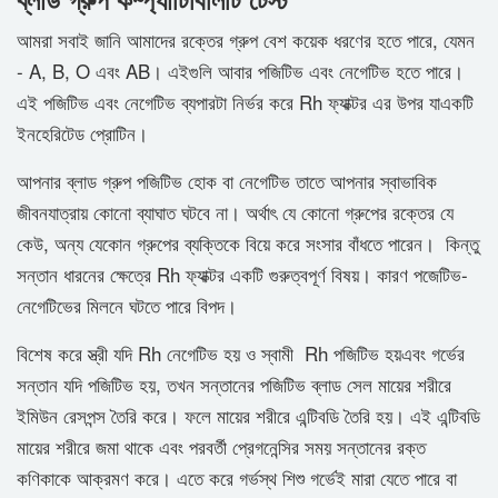
আমরা সবাই জানি আমাদের রক্তের গ্রুপ বেশ কয়েক ধরণের হতে পারে, যেমন
- A, B, O এবং AB। এইগুলি আবার পজিটিভ এবং নেগেটিভ হতে পারে।
এই পজিটিভ এবং নেগেটিভ ব্যপারটা নির্ভর করে Rh ফ্যাক্টর এর উপর যাএকটি
ইনহেরিটেড প্রোটিন।
আপনার ব্লাড গ্রুপ পজিটিভ হোক বা নেগেটিভ তাতে আপনার স্বাভাবিক
জীবনযাত্রায় কোনো ব্যাঘাত ঘটবে না। অর্থাৎ যে কোনো গ্রুপের রক্তের যে
কেউ, অন্য যেকোন গ্রুপের ব্যক্তিকে বিয়ে করে সংসার বাঁধতে পারেন। কিন্তু
সন্তান ধারনের ক্ষেত্রে Rh ফ্যাক্টর একটি গুরুত্বপূর্ণ বিষয়। কারণ পজেটিভ-
নেগেটিভের মিলনে ঘটতে পারে বিপদ।
বিশেষ করে স্ত্রী যদি Rh নেগেটিভ হয় ও স্বামী Rh পজিটিভ হয়এবং গর্ভের
সন্তান যদি পজিটিভ হয়, তখন সন্তানের পজিটিভ ব্লাড সেল মায়ের শরীরে
ইমিউন রেসপন্স তৈরি করে। ফলে মায়ের শরীরে এন্টিবডি তৈরি হয়। এই এন্টিবডি
মায়ের শরীরে জমা থাকে এবং পরবর্তী প্রেগনেন্সির সময় সন্তানের রক্ত
কণিকাকে আক্রমণ করে। এতে করে গর্ভস্থ শিশু গর্ভেই মারা যেতে পারে বা