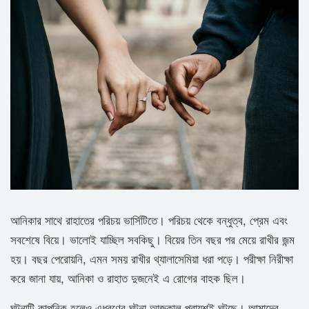
আনিকার সাথে রাহাতের পরিচয় ভার্সিটিতে। পরিচয় থেকে বন্ধুত্ব, প্রেম এবং
সবশেষে বিয়ে। ভালোই যাচ্ছিল সবকিছু। বিয়ের তিন বছর পর মেয়ে রাখীর জন্ম
হয়। বছর পেরোয়নি, এমন সময় রাখীর থ্যালাসেমিয়া ধরা পড়ে। পরীক্ষা নিরীক্ষা
করে জানা যায়, আনিকা ও রাহাত দুজনেই এ রোগের বাহক ছিল।
ঘটনাটি কাল্পনিক হলেও এধরণের ঘটনা আজকাল প্রায়শই ঘটছে। আমাদের