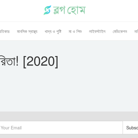
রতিকার
মানসিক স্বাস্থ্য
খাদ্য ও পুষ্টি
মা ও শিশু
লাইফস্টাইল
মেডিকেশন
নার
ারিতা! [2020]