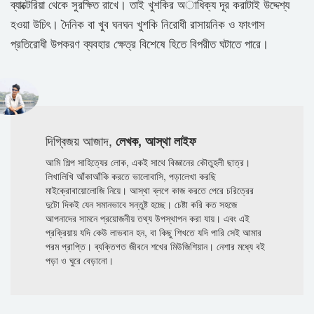
ব্যাক্টেরিয়া থেকে সুরক্ষিত রাখে। তাই খুশকির অাধিক্য দূর করাটাই উদ্দেশ্য
হওয়া উচিৎ। দৈনিক বা খুব ঘনঘন খুশকি নিরোধী রাসায়নিক ও ফাংগাস
প্রতিরোধী উপকরণ ব্যবহার ক্ষেত্র বিশেষে হিতে বিপরীত ঘটাতে পারে।
দিগ্বিজয় আজাদ,
লেখক, আস্থা লাইফ
আমি শিল্প সাহিত্যের লোক, একই সাথে বিজ্ঞানের কৌতুহলী ছাত্র।
লিখালিখি আঁকাআঁকি করতে ভালোবাসি, পড়ালেখা করছি
মাইক্রোবায়োলোজি নিয়ে। আস্থা ব্লগে কাজ করতে পেরে চরিত্রের
দুটো দিকই যেন সমানভাবে সন্তুষ্ট হচ্ছে। চেষ্টা করি কত সহজে
আপনাদের সামনে প্রয়োজনীয় তথ্য উপস্থাপন করা যায়। এবং এই
প্রক্রিয়ায় যদি কেউ লাভবান হন, বা কিছু শিখতে যদি পারি সেই আমার
পরম প্রাপ্তি। ব্যক্তিগত জীবনে শখের মিউজিশিয়ান। নেশার মধ্যে বই
পড়া ও ঘুরে বেড়ানো।