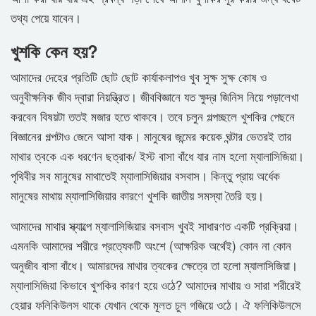
তথ্য পেয়ে যাবেন।
খুশকি কেন হয়?
আমাদের দেহের প্রতিটি ছোট ছোট কার্যাকলাপও খুব সুক্ষ সুক্ষ কোষ ও
অনুবীক্ষনিক জীব দ্বারা নিয়ন্ত্রিত। জীববিজ্ঞানে যত ক্ষুদ্র জিনিস নিয়ে পড়ালেখা
করবেন বিষয়টা ততই মজার হতে থাকবে। তবে চলুন গল্পচ্ছলে খুশকির পেছনে
বিজ্ঞানের গল্পটাও জেনে আসা যাক। মানুষের জন্মের কয়েক ঘন্টার ভেতরই তার
মাথার ত্বকে এক ধরণেন ছত্রাক/ ইস্ট বাসা বাঁধে যার নাম হলো ম্যালাসিজিয়া।
পৃথিবীর সব মানুষের মাথাতেই ম্যালাসিজিয়ার বসবাস। কিন্তু প্রায় অর্ধেক
মানুষের মাথায় ম্যালাসিজিয়ার কারণে খুশকি জাতীয় সমস্যা তৈরি হয়।
আমাদের মাথার স্ক্যাল্পে ম্যালাসিজিয়ার বসবাস খুবই সাধারণত একটি প্রক্রিয়া।
এমনকি আমাদের শরীরে প্রত্যেকটি অংশে (আক্ষরিক অর্থেই) কোন না কোন
অনুজীব বাসা বাঁধে। আমারদের মাথার ত্বকের ক্ষেত্রে তা হলো ম্যালাসিজিয়া।
ম্যালাসিজিয়া কিভাবে খুশকির কারণ হয়ে ওঠে? আমাদের মাথায় ও সারা শরীরেই
হেয়ার ফলিকিউলস থাকে যেখান থেকে মূলত চুল গজিয়ে ওঠে। ঐ ফলিকিউলসে