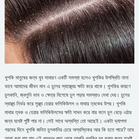
খুশকি মানুষের জন্য খুব সাধারণ একটি সমস্যা হলেও খুশকির উপস্থিতি নানা
ভাবে আমাদের জীবন মান এ চুলের স্বাস্থ্যের ক্ষতি করে থাকে। খুশকির কারণে
চুলকানি, জ্বলুনি ভাব ও ক্ষেত্র বিশেষে চুল পড়ার সমস্যাও দেখা দেয়। চুলের
স্বাস্থ্য নির্ভর করে সুস্থ্য হেয়ার ফলিকিউলস ও মাথার ত্বকের উপর। খুশকি
মাথার ত্বক ও হেয়ার ফলিকিউলসের ক্ষতি সাধন করে যার ফলে চুল বেড়ে ওঠার
জন্য যথেষ্ট পুষ্টি পায় না। সেই সাথে অস্বস্তি তো আছেই। একটা ভ্যাপসা
গরমের দিনে খুশকি জনিত চুলকানির চেয়ে অস্বস্তিকর আর কি হতে পারে? তবে
আশা করা যায় যায় এই প্রবন্ধ পড়া শেষে আপনি খুশকির দূর করার জন্য যথেষ্ট