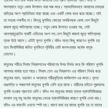
ক্ষতস্থানে নতুন কোষ উৎপাদন করা শুরু করে। স্বাভাবিকভাবে আমাদের চামড়ার
বাহিরের অংশ প্রতিনিয়ত মারা যাচ্ছে এবং একটি কোষ করে ঝরে যাচ্ছে। তাই
তা সহজে লক্ষনীয় না। কিন্তু খুশকির ক্ষেত্রে অপরিপক্ক কোষ বেশ কিছুটা
জায়গা জুড়ে ক্ষতিগ্রস্থ হচ্ছে। নতুন কোষ উৎপন্ন হওয়ার পর, সেই
আনস্যাচুরেটেড ফ্যাটি এসিডের অংশ সহ বেশ কিছুটা জায়গা জুড়ে ক্ষতিগ্রস্থ
ত্বক উঠে আসে। এটাই মূলত খুশকি। যদিও অন্য কিছু কারণেও খুশকি হয়
তবে মিলাসিজিয়া জনিত খুশকিতে পৃথিবীর মোট জনসংখ্যার অর্ধেক মানুষ
ভোগেন।
মানুষের শরীরে সিবাম নিষ্কাশনের পরিমাণের উপর নির্ভর করে কি পরিমাণ খুশকি
আপনার মাথায় হতে পারে। সিবাম তেল এর নিষ্কাশন এর পরিমাণ নির্ভর করে
মানুষের বয়স, হরমোন ও অন্যান্য শরীরবৃত্তিয় কার্যকলাপ এর জন্য। মূলত
বয়ঃসন্ধি ও পঞ্চাশোর্ধ মানুষের খুশকি বেশি হয়ে থাকে। নারীদের চাইতে পুরুষদের
খুশকি হওয়ার প্রবণতা বেশি। যদিও সব মানুষের মাথার ত্বকে ম্যালাসিজিয়ারর
বসবাস তবু শুধু অর্ধেক মানুষের ভেতর ম্যালাসিজিয়ার কারণে খুশকি দেখা যায়।
যদিও এর কারণটা এখনো স্পষ্ট নয়। ধারণা করা হয় যাদের খুশকি হয় না তাদের