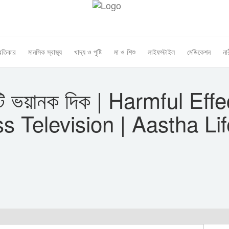
রতিকার
মানসিক স্বাস্থ্য
খাদ্য ও পুষ্টি
মা ও শিশু
লাইফস্টাইল
মেডিকেশন
নার
 টি ভয়ানক দিক | Harmful Eff
 Television | Aastha Lif