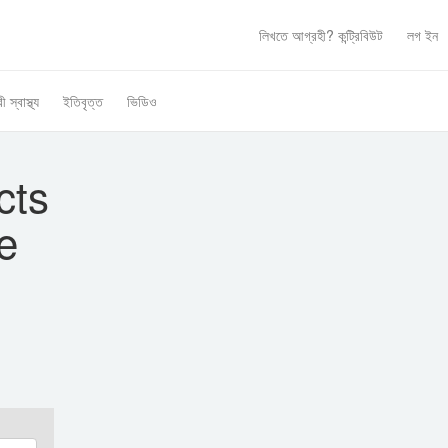
লিখতে আগ্রহী?
কন্ট্রিবিউট
লগ ইন
ী স্বাস্থ্য
ইতিবৃত্ত
ভিডিও
ects
e