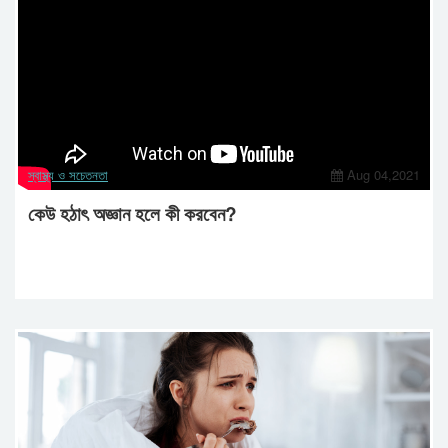
স্বাস্থ্য ও সচেতনতা
Aug 04,2021
কেউ হঠাৎ অজ্ঞান হলে কী করবেন?