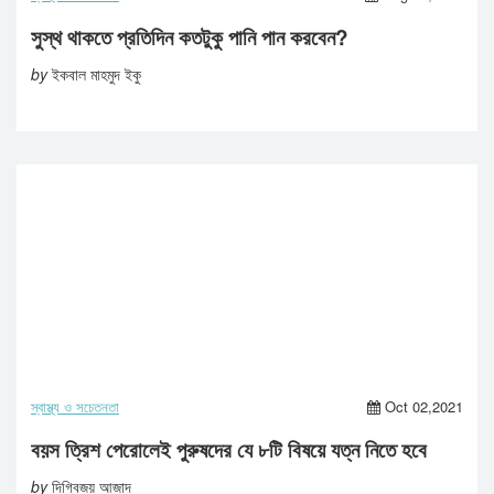
সুস্থ থাকতে প্রতিদিন কতটুকু পানি পান করবেন?
by
ইকবাল মাহমুদ ইকু
স্বাস্থ্য ও সচেতনতা
Oct 02,2021
বয়স ত্রিশ পেরোলেই পুরুষদের যে ৮টি বিষয়ে যত্ন নিতে হবে
by
দিগ্বিজয় আজাদ