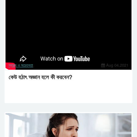
স্বাস্থ্য ও সচেতনতা
Aug 04,2021
কেউ হঠাৎ অজ্ঞান হলে কী করবেন?