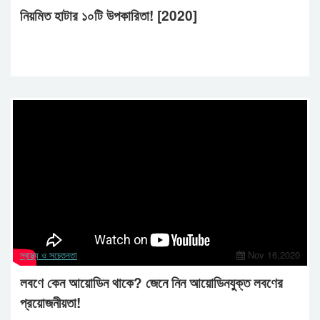
নিয়মিত হাটার ১০টি উপকারিতা! [2020]
স্বাস্থ্য ও সচেতনতা
Nov 16,2020
লবণে কেন আয়োডিন থাকে? জেনে নিন আয়োডিনযুক্ত লবণের
প্রয়োজনীয়তা!