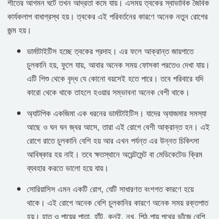
শীতের আগমন ঘটে তখন আদ্রতা কমে যায়। এসময় ত্বকের স্বাভাবিক জৈবিক
কার্যকলাপ বাধাগ্রস্থ হয়। ত্বকের এই পরিবর্তনের কারণে অনেক নতুন রোগের
জন্ম হয়।
ডার্মাটাইটিস হচ্ছে ত্বকের প্রদাহ। এর ফলে আক্রান্ত জায়গাতে
চুলকানি হয়, ফুলে যায়, আবার অনেক সময় ফোসকা পরতেও দেখা যায়।
এটি শিশু থেকে বৃদ্ধ যে কোনো বয়সেই হতে পারে। তবে পরিবারে যদি
কারো থেকে থাকে তাহলে হওয়ার সম্ভাবনা অনেক বেশী থাকে।
অ্যাটপিক একজিমা এক ধরনের ডার্মাটাইটিস। যাদের অ্যাজমার সমস্যা
আছে ও ঘন ঘন জ্বর আসে, তারা এই রোগে বেশী আক্রান্ত হন। এই
রোগে রাতে চুলকানি বেশি হয় আর এখন পর্যন্ত এর উন্নত চিকিৎসা
আবিষ্কার হয় নাই। তবে ক্ষতস্থানে অয়েন্টমেন্ট বা মেডিকেটেড ক্রিম
ব্যবহার করতে ভালো হয়ে যায়।
সোরিয়াসিস এমন একটি রোগ, যেটি সাধারণত বংশগত কারণে হয়ে
থাকে। এই রোগে অনেক বেশি চুলকানির কারণে অনেক সময় রক্তপাত
হয়। হাত ও পায়ের পাতা, হাঁটু, কনুই, নখ, পিঠ,পায়ু পথের ভাঁজে বেশি