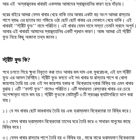
আর এই অস্বাস্থ্যকর খাবারই একসময় আমাদের স্বাস্থ্যহানির কারণ হয়ে দাঁড়ায়।
ঘরের বাইরে আমরা যেসব খাবার খেয়ে থাকি তার আবার একটা বড় অংশ আমরা রাস্তার
পাশে ব্যাঙ এর ছাতার মত গজিয়ে ওঠা ছোট ছোট খাবার এর দোকানে খেয়ে থাকি। এই
খাবারই ‘’স্ট্রীট ফুড’’ নামে পরিচিত। এই খাবার যেমন দামে সস্তা তেমনি স্বাদে অপূর্ব।
আবার এই খাবারই আমাদের স্বাস্থ্যহানির একটি প্রধান কারণ। আজ আমরা এই স্ট্রীট
ফুড নিয়ে কিছু অজানা তথ্য জানব।
স্ট্রীট ফুড কি?
পথে চলতে গিয়ে ক্ষুধা নিবৃত্ত করা তাও আবার কম দাম এবং মুখরোচক, এই হল স্ট্রীট
ফুড এর আসল বৈশিষ্ট্য। স্ট্রীট ফুড বলতে ওই সব খাবার যা রাস্তার পাশে বা খোলা
জায়গায় তৈরি হয় এবং ওই সব জায়গায় হকার বা বিক্রেতার দ্বারা বিক্রি হয় এমন খাবার
বুঝায়। এটি ‘’ফাস্ট ফুড’’ নামেও পরিচিত। এটি সাধারনত রেস্তরার খাবার এর চেয়ে
অপেক্ষাকৃত দামে কম হয়। স্ট্রীট ফুডকে মোটামুটি ৩ টি স্বতন্ত্র ক্যাটাগরিতে ভাগ করা
যায়।
১। যে সব খাবার ছোট কারখানায় তৈরি হয় এবং ভ্রাম্যমান বিক্রেতারা তা বিক্রি করে।
২। যেসব খাবার ভ্রাম্যমান বিক্রেতারা তাদের ঘরে তৈরি করে ও সাধারন মানুষের কাছে
বিক্রি করে।
৩। যেসব খাবার রাস্তার পাশে তৈরি হয় ও বিক্রি হয় , মাঝে মাঝে ভ্রাম্যমাণ বিক্রেতারা