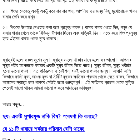
খাতে দিন। এতে করে শিশু আস্তে আস্তে এই খাবার থেকে দূরে চলে যাবে।
৪। শিশুরা যেহেতু একটু একটু করে বার বার খায়, আপনিও ওর জন্য কিছু মুখোরোচক খাবার
বাসায় তৈরি করে রাখুন।
৫। শিশুকে উপহার দেওয়ার কথা বলে প্রলুব্ধ করুন। বাসার খাবার খেতে দিন, বলুন যে
বাসার খাবার খেলে তাকে বিভিন্ন উপহার দিবেন এবং সত্যিই দিন। এতে করে শিশু প্রলুব্ধ
হয়ে এইসব খাবার থেকে দূরে থাকবে।
স্বাস্থ্যই হলো সকল সুখের মূল। স্বাস্থ্য ভালো থাকার মানে হলো সব ভালো। আপনার
সুস্থ্য শরীর আপনাকে কাজের একটি সুস্থ্য জীবন দিতে পারে। সুস্থ্য জীবন, সুস্থ্য শরীরই
হলো ভালো থাকা। এত পরিকল্পনা বা কৌশল, সবই ভালো থাকার জন্য। আপনি আমি
কিভাবে ফাস্ট ফুড, জাংক ফুড বা স্ট্রীট ফুডের ক্ষতিকর প্রভাব থেকে বেঁচে থাকব, কিভাবে
আমাদের স্বাস্থ্য ভাল থাকবে সেটাই হলো গুরুত্বপূর্ন। এই ক্ষতিকর প্রভাব থেকে মুক্তি
পেলেই ভালো থাকব আমরা ভালো থাকবে আমাদের ভবিষ্যৎ।
আরও পড়ুন...
দুধ: একটি সুপারফুড নাকি বিষ? গবেষণা কি বলছে?
যে ১১ টি খাবারে শর্করার পরিমান বেশি থাকে!