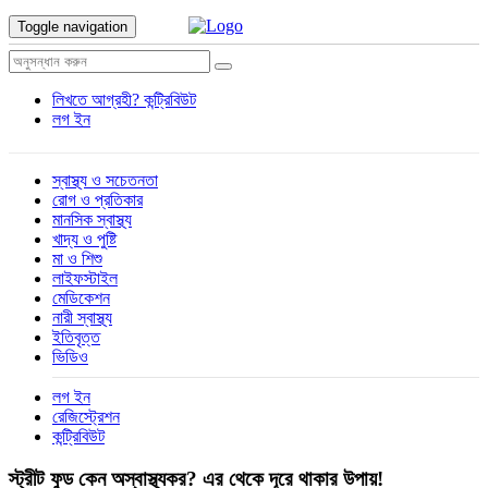
Toggle navigation
লিখতে আগ্রহী?
কন্ট্রিবিউট
লগ ইন
স্বাস্থ্য ও সচেতনতা
রোগ ও প্রতিকার
মানসিক স্বাস্থ্য
খাদ্য ও পুষ্টি
মা ও শিশু
লাইফস্টাইল
মেডিকেশন
নারী স্বাস্থ্য
ইতিবৃত্ত
ভিডিও
লগ ইন
রেজিস্ট্রেশন
কন্ট্রিবিউট
স্ট্রীট ফুড কেন অস্বাস্থ্যকর? এর থেকে দূরে থাকার উপায়!