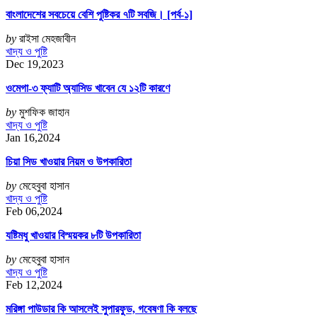
বাংলাদেশের সবচেয়ে বেশি পুষ্টিকর ৭টি সবজি। [পর্ব-১]
by
রাইসা মেহজাবীন
খাদ্য ও পুষ্টি
Dec 19,2023
ওমেগা-৩ ফ্যাটি অ্যাসিড খাবেন যে ১২টি কারণে
by
মুশফিক জাহান
খাদ্য ও পুষ্টি
Jan 16,2024
চিয়া সিড খাওয়ার নিয়ম ও উপকারিতা
by
মেহেবুবা হাসান
খাদ্য ও পুষ্টি
Feb 06,2024
যষ্টিমধু খাওয়ার বিস্ময়কর ৮টি উপকারিতা
by
মেহেবুবা হাসান
খাদ্য ও পুষ্টি
Feb 12,2024
মরিঙ্গা পাউডার কি আসলেই সুপারফুড, গবেষণা কি বলছে