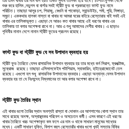
এর এমন খাবার এর নাম বলি হয়ত একটি সুদীর্ঘ তালিকা হয়ে যাবে। চটপটি-ফুসকা থেকে
শুরু করে হালিম ,নডুলস বা বার্গার সবই স্ট্রীট ফুড বা প্রকারন্তে ফাস্ট ফুড নামে
পরিচিত। তাছাড়া আলুর চপ, পিয়াজু, বেগুনি বা পাকোড়া, স্যান্ডউইচ, শর্মা, পুরি, সিঙ্গাড়া,
সমুচা। এককথায় হালকা নাস্তা বা খাবার যা আমরা ঘরের বাইরে রেস্তোরায় খাই সবই এই
খাবার এর তালিকাভূক্ত। এছাড়া যে আরও কত খাবার আছে এই ধরণের খাবার এর
তালিকায় তা বলার অপেক্ষবা রাখে না। আর এ শুধু আমাদের দেশীয় খাবার। এ ছাড়াও
পৃথিবীর নানান দেশে নানান স্ট্রীট ফুডের প্রচলন রয়েছে।
ফাস্ট ফুড বা স্ট্রীট ফুড যে সব উপাদান ব্যবহার হয়
স্ট্রীট ফুড তৈরিতে যেসব রাসায়নিক উপাদান ব্যবহার হয় তার মধ্যে কর্ন সিরাপ, ফ্রুক্টোজ,
সুক্রোজ রয়েছে। তাছাড়া এসিসালফেইম পটাশিয়াম, স্যাকারিন, হাইড্রোজোনেট তেল
রয়েছে। এগুলো হল শুধু রাসায়নিক উপাদানের ব্যবহার। এছাড়া অন্যান্য যেসব উপাদান
ব্যবহার হয় তা যে নিঃসন্দেহ নিম্নমানের তা আর বলার অপেক্ষা রাখে না।
স্ট্রীট ফুড তৈরির স্থান
এই খাবার গুলো তৈরির স্থান অবশ্যই রাস্তা বা দোকান এর আশপাশের খোলা স্থান তার
সাথে রয়েছে অদক্ষ, অস্বাস্থ্যকর পরিবেশ ও অসচেতন কর্মী। এসব কারণে এই ধরণের
খাবার তৈরিতে খরচ অপেক্ষাকৃত কম ফলে এর দাম ও থাকে সাধারণ মানুষের সাধ্যের
মধ্যে। একটি সাধারণ যুক্তি, বিলাশ বহুল রেস্তোরাঁর খাবার গুলো খুবই সস্তায় বিক্রি