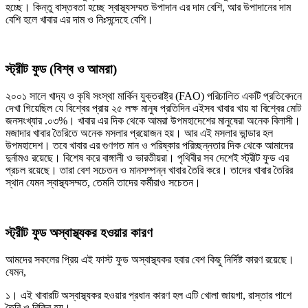
হচ্ছে। কিন্তু বাস্তবতা হচ্ছে স্বাস্থ্যসম্মত উপাদান এর দাম বেশি, আর উপাদানের দাম
বেশি হলে খাবার এর দাম ও নিঃসন্দেহে বেশি।
স্ট্রীট ফুড (বিশ্ব ও আমরা)
২০০১ সালে খাদ্য ও কৃষি সংস্থা মার্কিন যুক্তরাষ্ট্র (FAO) পরিচালিত একটি প্রতিবেদনে
দেখা গিয়েছিল যে বিশ্বের প্রায় ২৫ লক্ষ মানুষ প্রতিদিন এইসব খাবার খায় যা বিশ্বের মোট
জনসংখ্যার .০৩%। খাবার এর দিক থেকে আমরা উপমহাদেশের মানুষেরা অনেক বিলাসী।
মজাদার খাবার তৈরিতে অনেক মসলার প্রয়োজন হয়। আর এই মসলার ভান্ডার হল
উপমহাদেশ। তবে খাবার এর গুণগত মান ও পরিষ্কার পরিচ্ছন্নতার দিক থেকে আমাদের
দুর্নামও রয়েছে। বিশেষ করে বাঙ্গালী ও ভারতীয়রা। পৃথিবীর সব দেশেই স্ট্রীট ফুড এর
প্রচল রয়েছে। তারা বেশ সচেতন ও মানসম্পন্ন খাবার তৈরি করে। তাদের খাবার তৈরির
স্থান যেমন স্বাস্থ্যসম্মত, তেমনি তাদের কর্মীরাও সচেতন।
স্ট্রীট ফুড অস্বাস্থ্যকর হওয়ার কারণ
আমদের সকলের প্রিয় এই ফাস্ট ফুড অস্বাস্থ্যকর হবার বেশ কিছু নির্দিষ্ট কারণ রয়েছে।
যেমন,
১। এই খাবারটি অস্বাস্থ্যকর হওয়ার প্রধান কারণ হল এটি খোলা জায়গা, রাস্তার পাশে
তৈরি ও বিক্রি হয়।