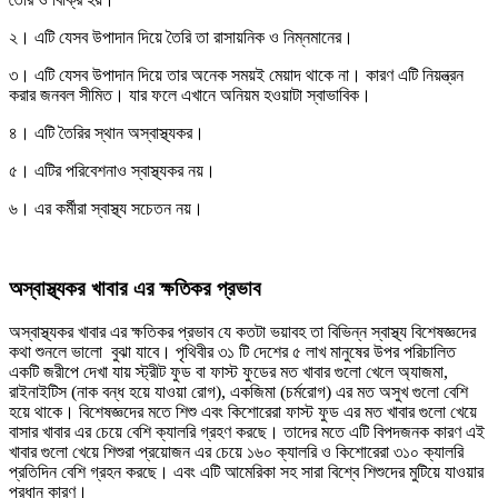
২। এটি যেসব উপাদান দিয়ে তৈরি তা রাসায়নিক ও নিম্নমানের।
৩। এটি যেসব উপাদান দিয়ে তার অনেক সময়ই মেয়াদ থাকে না। কারণ এটি নিয়ন্ত্রন
করার জনবল সীমিত। যার ফলে এখানে অনিয়ম হওয়াটা স্বাভাবিক।
৪। এটি তৈরির স্থান অস্বাস্থ্যকর।
৫। এটির পরিবেশনাও স্বাস্থ্যকর নয়।
৬। এর কর্মীরা স্বাস্থ্য সচেতন নয়।
অস্বাস্থ্যকর খাবার এর ক্ষতিকর প্রভাব
অস্বাস্থ্যকর খাবার এর ক্ষতিকর প্রভাব যে কতটা ভয়াবহ তা বিভিন্ন স্বাস্থ্য বিশেষজ্ঞদের
কথা শুনলে ভালো বুঝা যাবে। পৃথিবীর ৩১ টি দেশের ৫ লাখ মানুষের উপর পরিচালিত
একটি জরীপে দেখা যায় স্ট্রীট ফুড বা ফাস্ট ফুডের মত খাবার গুলো খেলে অ্যাজমা,
রাইনাইটিস (নাক বন্ধ হয়ে যাওয়া রোগ), একজিমা (চর্মরোগ) এর মত অসুখ গুলো বেশি
হয়ে থাকে। বিশেষজ্ঞদের মতে শিশু এবং কিশোরেরা ফাস্ট ফুড এর মত খাবার গুলো খেয়ে
বাসার খাবার এর চেয়ে বেশি ক্যালরি গ্রহণ করছে। তাদের মতে এটি বিপদজনক কারণ এই
খাবার গুলো খেয়ে শিশুরা প্রয়োজন এর চেয়ে ১৬০ ক্যালরি ও কিশোরেরা ৩১০ ক্যালরি
প্রতিদিন বেশি গ্রহন করছে। এবং এটি আমেরিকা সহ সারা বিশ্বে শিশুদের মুটিয়ে যাওয়ার
প্রধান কারণ।