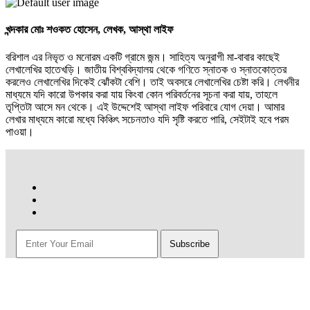
খন্দকার মোঃ শওকত হোসেন,
লেখক, আস্থা লাইফ
বরিশাল এর নিভৃত ও মনোরম একটি গ্রামে জন্ম। সাহিত্য অনুরাগী মা-বাবার কাছেই
লেখালেখির হাতেখড়ি। জাতীয় বিশ্ববিদ্যালয় থেকে গণিতে স্নাতক ও স্নাতকোত্তর
করলেও লেখালেখির দিকেই ঝোঁকটা বেশি। তাই অবসরে লেখালেখির চেষ্টা করি। লেখনীর
মাধ্যমে যদি কারো উপকার করা যায় কিংবা কোন পরিবর্তনের সূচনা করা যায়, তাহলে
তৃপ্তিটা আসে মন থেকে। এই উদ্দেশেই আস্থা লাইফ পরিবারে যোগ দেয়া। আমার
লেখার মাধ্যমে কারো মধ্যে কিঞ্চিৎ সচেনতাও যদি সৃষ্টি করতে পারি, সেইটাই হবে পরম
পাওয়া।