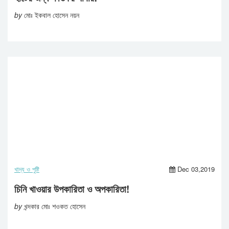
by
মোঃ ইকবাল হোসেন নয়ন
খাদ্য ও পুষ্টি
Dec 03,2019
চিনি খাওয়ার উপকারিতা ও অপকারিতা!
by
খন্দকার মোঃ শওকত হোসেন