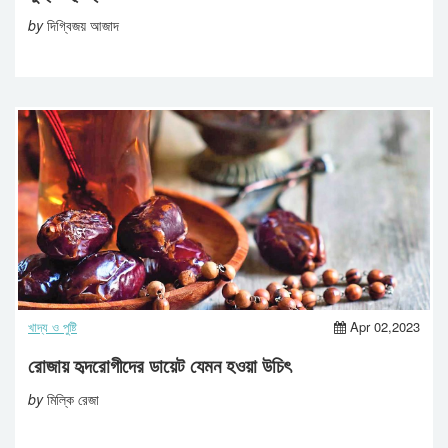
by
দিগ্বিজয় আজাদ
খাদ্য ও পুষ্টি
Apr 02,2023
রোজায় হৃদরোগীদের ডায়েট যেমন হওয়া উচিৎ
by
মিল্কি রেজা