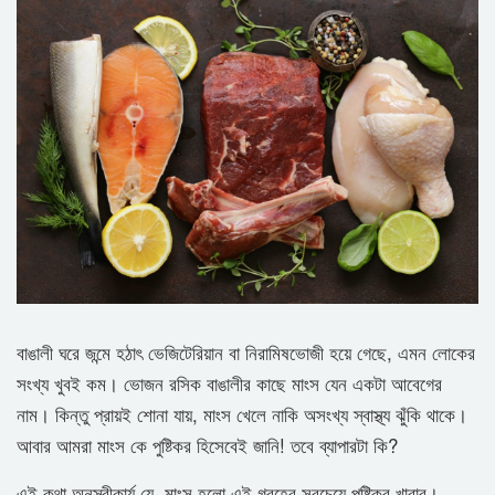
বাঙালী ঘরে জন্মে হঠাৎ ভেজিটেরিয়ান বা নিরামিষভোজী হয়ে গেছে, এমন লোকের
সংখ্য খুবই কম। ভোজন রসিক বাঙালীর কাছে মাংস যেন একটা আবেগের
নাম। কিন্তু প্রায়ই শোনা যায়, মাংস খেলে নাকি অসংখ্য স্বাস্থ্য ঝুঁকি থাকে।
আবার আমরা মাংস কে পুষ্টিকর হিসেবেই জানি! তবে ব্যাপারটা কি?
এই কথা অনস্বীকার্য যে, মাংস হলো এই গ্রহের সবচেয়ে পুষ্টিকর খাবার।