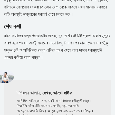
পরিপাকে গোলযোগ সংক্রান্ত কোন রোগ থেকে থাকলে মাংস খাওয়ার ব্যাপারে
অতি অবশ্যই ডাক্তারের পরামর্শ মেনে চলতে হবে।
শেষ কথা
মাংস আমাদের জন্য প্রয়োজনীয় হলেও, খুব বেশি রেট মিট গ্রহণ অকাল মৃত্যুর
কারণ হতে পারে। একটু সংযমের সাথে কিছু দিন পর পর মাংস খেলে ও যতটুকু
সম্ভব চর্বি ও অতিরিক্ত রান্না এড়িয়ে মাংস খেলে লাল মাংসে স্বাস্থ্যহানি
একদম কমিয়ে আনা সম্ভব।
দিগ্বিজয় আজাদ,
লেখক, আস্থা লাইফ
আমি শিল্প সাহিত্যের লোক, একই সাথে বিজ্ঞানের কৌতুহলী ছাত্র।
লিখালিখি আঁকাআঁকি করতে ভালোবাসি, পড়ালেখা করছি
মাইক্রোবায়োলোজি নিয়ে। আস্থা ব্লগে কাজ করতে পেরে চরিত্রের