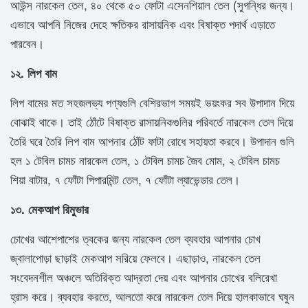
আউন্স নারকেল তেল, ৪০ থেকে ৫০ ফোটা এসেনশিয়াল তেল (সুগন্ধির জন্য।
এভাবে আপনি নিজের দেহে ক্ষতিকর রাসায়নিক এবং বিষাক্ত পদার্থ এড়াতে
পারবেন।
১২. লিপ বাম
লিপ বামের মত সহজলভ্য পণ্যগুলি বেশিরভাগ সময়ই ভয়ংকর সব উপাদান দিয়ে
বোঝাই থাকে। তাই ঠোঁটে বিষাক্ত রাসায়নিকগুলির পরিবর্তে নারকেল তেল দিয়ে
তৈরি ঘরে তৈরি লিপ বাম আপনার ঠোঁট ফাটা রোধে সহায়তা করবে। উপাদান গুলি
হল ১ টেবিল চামচ নারকেল তেল, ১ টেবিল চামচ জৈব মোম, ২ টেবিল চামচ
শিয়া বাটার, ৭ ফোঁটা পিপারমিন্ট তেল, ৭ ফোঁটা ল্যাভেন্ডার তেল।
১৩. মেকআপ রিমুভার
চোখের আশেপাশের ত্বকের জন্য নারকেল তেল ব্যবহার আপনার চোখ
জ্বালাপোড়া ছাড়াই মেকআপ সরিয়ে ফেলবে। এছাড়াও, নারকেল তেল
সংবেদনশীল অঞ্চলে অতিরিক্ত আদ্রতা দেয় এবং আপনার চোখের বলিরেখা
হ্রাস করে। ব্যবহার করতে, আলতো করে নারকেল তেল দিয়ে হালকাভাবে ঘষুন