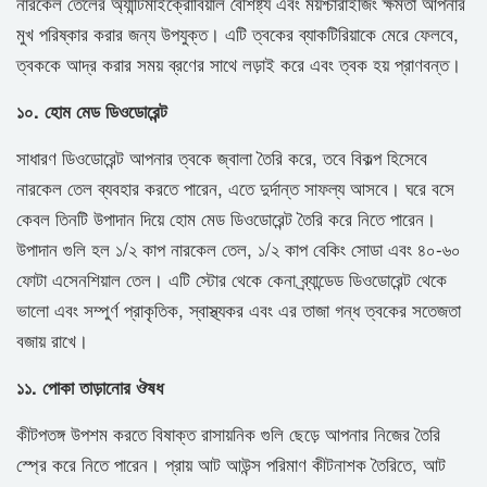
নারকেল তেলের অ্যান্টিমাইক্রোবিয়াল বৈশিষ্ট্য এবং ময়শ্চারাইজিং ক্ষমতা আপনার
মুখ পরিষ্কার করার জন্য উপযুক্ত। এটি ত্বকের ব্যাকটিরিয়াকে মেরে ফেলবে,
ত্বককে আদ্র করার সময় ব্রণের সাথে লড়াই করে এবং ত্বক হয় প্রাণবন্ত।
১০. হোম মেড ডিওডোরেন্ট
সাধারণ ডিওডোরেন্ট আপনার ত্বকে জ্বালা তৈরি করে, তবে বিকল্প হিসেবে
নারকেল তেল ব্যবহার করতে পারেন, এতে দুর্দান্ত সাফল্য আসবে। ঘরে বসে
কেবল তিনটি উপাদান দিয়ে হোম মেড ডিওডোরেন্ট তৈরি করে নিতে পারেন।
উপাদান গুলি হল ১/২ কাপ নারকেল তেল, ১/২ কাপ বেকিং সোডা এবং ৪০-৬০
ফোটা এসেনশিয়াল তেল। এটি স্টোর থেকে কেনা ব্র্যান্ডেড ডিওডোরেন্ট থেকে
ভালো এবং সম্পুর্ণ প্রাকৃতিক, স্বাস্থ্যকর এবং এর তাজা গন্ধ ত্বকের সতেজতা
বজায় রাখে।
১১. পোকা তাড়ানোর ঔষধ
কীটপতঙ্গ উপশম করতে বিষাক্ত রাসায়নিক গুলি ছেড়ে আপনার নিজের তৈরি
স্প্রে করে নিতে পারেন। প্রায় আট আউন্স পরিমাণ কীটনাশক তৈরিতে, আট