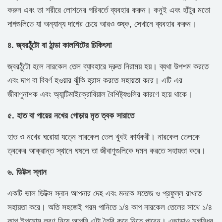
করুন এবং তা শরীরে লোশনের পরিবর্তে ব্যবহার করুন। কনুই এবং হাঁটুর মতো
দাগগুলিতে যা অন্যান্য দাগের চেয়ে আরও শুষ্ক, সেখানে ব্যবহার করুন।
৪. জ্বরঠুঁটো বা ঠান্ডা কালশিটের চিকিৎসা
জ্বরঠুঁটো হলে নারকেল তেল ব্যাবহারে দ্রুত নিরাময় হয়। ব্যথা উপশম করতে
এবং দাগ বা বিবর্ণ হওয়ার ঝুঁকি হ্রাস করতে সহায়তা করে। এটি এর
জীবাণুনাশক এবং অ্যান্টিমাইক্রোবিয়াল বৈশিষ্ট্যগুলির কারণে হয়ে থাকে।
৫. হাত বা পায়ের নখের গোড়ায় মৃত ত্বক সারাতে
হাত ও নখের ঘরোয়া যত্নে নারকেল তেল খুবই কার্যকরী। নারকেল তেলকে
ত্বকের আক্রান্ত স্থানে ঘষলে তা জীবাণুগুলিকে দমন করতে সহায়তা করে।
৬. ডিটক্স স্নান
একটি ভাল ডিটক্স স্নান আপনার দেহ এবং মনকে সতেজ ও প্রফুল্ল রাখতে
সহায়তা করে। অতি সহজেই গরম পানিতে ১/৪ কাপ নারকেল তেলের সাথে ১/৪
কাপ ইপসোম লবণ নিয়ে আপনি এটা তৈরি করে নিতে পারেন। এছাড়াও সুগন্ধির