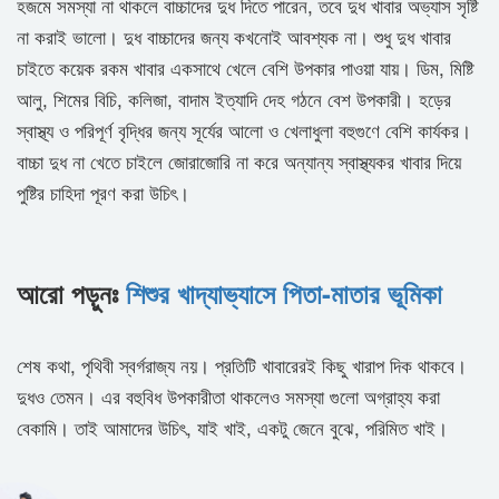
হজমে সমস্যা না থাকলে বাচ্চাদের দুধ দিতে পারেন, তবে দুধ খাবার অভ্যাস সৃষ্টি
না করাই ভালো। দুধ বাচ্চাদের জন্য কখনোই আবশ্যক না। শুধু দুধ খাবার
চাইতে কয়েক রকম খাবার একসাথে খেলে বেশি উপকার পাওয়া যায়। ডিম, মিষ্টি
আলু, শিমের বিচি, কলিজা, বাদাম ইত্যাদি দেহ গঠনে বেশ উপকারী। হড়ের
স্বাস্থ্য ও পরিপূর্ণ বৃদ্ধির জন্য সূর্যের আলো ও খেলাধুলা বহুগুণে বেশি কার্যকর।
বাচ্চা দুধ না খেতে চাইলে জোরাজোরি না করে অন্যান্য স্বাস্থ্যকর খাবার দিয়ে
পুষ্টির চাহিদা পূরণ করা উচিৎ।
আরো পড়ুনঃ
শিশুর খাদ্যাভ্যাসে পিতা-মাতার ভূমিকা
শেষ কথা, পৃথিবী স্বর্গরাজ্য নয়। প্রতিটি খাবারেরই কিছু খারাপ দিক থাকবে।
দুধও তেমন। এর বহুবিধ উপকারীতা থাকলেও সমস্যা গুলো অগ্রাহ্য করা
বেকামি। তাই আমাদের উচিৎ, যাই খাই, একটু জেনে বুঝে, পরিমিত খাই।