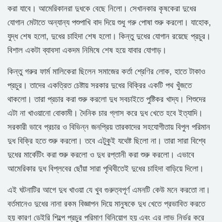
করা যাবে। আমেরিকানরা দুধকে বেছে নিলো। সেখানকার কৃষকেরা দুধের
যোগান মেটাতে অন্যান্য পশুপাখি বাদ দিয়ে শুধু গরু পোষা শুরু করলো। যাহোক,
যুদ্ধ শেষ হলো, দুধের চাহিদা শেষ হলো। কিন্তু দুধের যোগান রয়েছে প্রচুর।
বিশাল একটা ব্যাবসা একদম নিমিষে শেষ হয়ে যাবার যোগাড়।
কিন্তু গরুর ফার্ম মালিকেরা ছিলেন সমাজের কর্তা শ্রেণির লোক, হাতে টাকাও
প্রচুর। তাদের একত্রিত চেষ্টায় সরকার দুধের বিক্রির একটি পথ খুঁজতে
থাকলো। তারা প্রচার করা শুরু করলো দুধ সবচাইতে পুষ্টিকর খাদ্য। শিশুদের
এটা না খাওয়ানো বোকামী। দৈনিক চার গ্লাস করে দুধ খেতে হবে ইত্যাদি।
সরকারী ভাবে প্রচার ও বিভিন্ন জনপ্রিয় তারকাদের সহযোগীতায় বিপুল পরিমান
দুধ বিক্রি হতে শুরু করলো। তবে এটুকুই যথেষ্ট ছিলো না। তারা সারা বিশ্বে
দুধের মার্কেটিং করা শুরু করলো ও দুধ রপ্তানী করা শুরু করলো। এভাবে
আমেরিকার দুধ বিপ্লবের ছোঁয়া সারা পৃথিবীতেই দুধের চাহিদা বাড়িয়ে দিলো।
এই ঘটনাটির আগে দুধ খাওয়া যে খুব গুরুত্বপূর্ণ এমনটি কেউ মনে করতো না।
বর্তমানেও দুধের নানা রকম বিজ্ঞাপন দিয়ে মানুষকে দুধ খেতে প্রভাবিত করতে
হয় কারণ ডেইরি শিল্পে প্রচুর পরিমাণ বিনিয়োগ হয় এবং এর লাভ নির্ভর করে