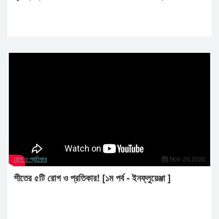
রোগ ও প্রতিকার
Nov 24,2020
শীতের ৫টি রোগ ও প্রতিকার! [১ম পর্ব - ইনফ্লুয়েঞ্জা ]