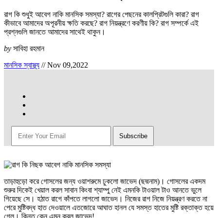
রাগ কি শুধুই আবেগ নাকি মানসিক সমস্যা? রাগের পেছনের কালপ্রিটগুলি কারা? রাগ
কীভাবে আমাদের অপূরনীয় ক্ষতি করছে? রাগ নিয়ন্ত্রণে করণীয় কি? রাগ সম্পর্কে এই
প্রশ্নগুলি জানতে আমাদের সাথেই থাকুন।
by
সাবিহা রহমান
মানসিক স্বাস্থ্য
//
Nov 09,2022
তাড়াহুড়ো করে গোসলের জন্য ওয়াশরুমে ঢুকলো জাভেদ (ছদ্মনাম)। গোসলের একদম
শুরুর দিকেই খেয়াল করল সাবান কিংবা শ্যাম্পু নেই এমনকি টাওয়াল টাও আনতে ভুলে
গিয়েছে সে। হঠাত রাগে কাঁপতে লাগলো জাভেদ। নিজের রাগ নিজে নিয়ন্ত্রণ করতে না
পেরে মুষ্টিবদ্ধ হাত দেওয়ালে এতজোরে আঘাত হানল যে সমস্ত হাতের মুষ্টি রক্তাক্ত হয়ে
গেল। কিন্তু কেন এমন করল জাভেদ!