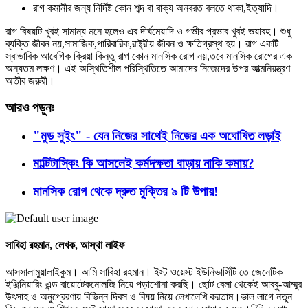
রাগ কমানীর জন্য নির্দিষ্ট কোন শব্দ বা বাক্য অনবরত বলতে থাকা,ইত্যাদি।
রাগ বিষয়টি খুবই সামান্য মনে হলেও এর দীর্ঘমেয়াদি ও গভীর প্রভাব খুবই ভয়াবহ। শুধু
ব্যক্তি জীবন নয়,সামাজিক,পারিবারিক,রাষ্ট্রীয় জীবন ও ক্ষতিগ্রস্থ হয়। রাগ একটি
স্বাভাবিক আবেগিক ক্রিয়া কিন্তু রাগ কোন মানসিক রোগ নয়,তবে মানসিক রোগের এক
অন্যতম লক্ষণ। এই অস্থিতিশীল পরিস্থিতিতে আমাদের নিজেদের উপর আত্মনিয়ন্ত্রণ
অতীব জরুরী।
আরও পড়ুনঃ
"মুড সুইং" - যেন নিজের সাথেই নিজের এক অঘোষিত লড়াই
মাল্টিটাস্কিং কি আসলেই কর্মদক্ষতা বাড়ায় নাকি কমায়?
মানসিক রোগ থেকে দ্রুত মুক্তির ৯ টি উপায়!
সাবিহা রহমান,
লেখক, আস্থা লাইফ
আসসালামুয়ালাইকুম। আমি সাবিহা রহমান। ইস্ট ওয়েস্ট ইউনিভার্সিটি তে জেনেটিক
ইঞ্জিনিয়ারিং এন্ড বায়োটেকনোলজি নিয়ে পড়াশোনা করছি। ছোট বেলা থেকেই আব্বু-আম্মুর
উৎসাহ ও অনুপ্রেরণায় বিভিন্ন দিবস ও বিষয় নিয়ে লেখালেখি করতাম।ভাল লাগে নতুন