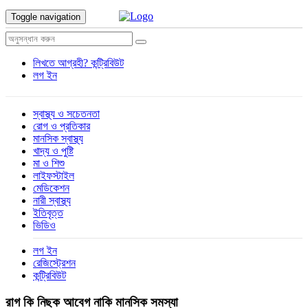
Toggle navigation
লিখতে আগ্রহী?
কন্ট্রিবিউট
লগ ইন
স্বাস্থ্য ও সচেতনতা
রোগ ও প্রতিকার
মানসিক স্বাস্থ্য
খাদ্য ও পুষ্টি
মা ও শিশু
লাইফস্টাইল
মেডিকেশন
নারী স্বাস্থ্য
ইতিবৃত্ত
ভিডিও
লগ ইন
রেজিস্ট্রেশন
কন্ট্রিবিউট
রাগ কি নিছক আবেগ নাকি মানসিক সমস্যা