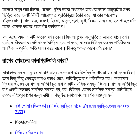
আসলে মানুষ তার চিন্তা, চেতনা, বুদ্ধি দ্বারা তৎক্ষনাৎ তার যেকোনো অনুভূতির উপর
ভিত্তি করে একটি নির্দিষ্ট আচরণগত প্রতিক্রিয়া তৈরি করে, যা তার আবেগের
বহিঃপ্রকাশ। রাগ, ভয়, করুণা, হিংসা, আনন্দ, দুঃখ, ঘৃণা, বিষ্ময়, উচ্ছ্বাস, হতাশা ইত্যাদি
হচ্ছে একেক ধরনের আবেগীয় কার্যকলাপ।
রাগ হচ্ছে এমন একটি আবেগ যখন কোন বিষয় মানুষের অনুভূতিতে আঘাত হানে তখন
ব্যক্তি তীব্রভাবে নেতিবাচক বৈশিষ্ট্য প্রকাশ করে, যা তার বিভিন্ন ধরনের শারিরীক ও
মানসিক অপূরনীয় ক্ষতি সাধন করে থাকে। কিন্তু আমরা রেগে যাই কেন?
রাগের পেছনের কালপ্রিটগুলি কারা?
সাধারণত সকল মানুষের মাঝেই মাত্রাভেদে রাগ এর উপস্থিতি পাওয়া যায় যা স্বাভাবিক।
তবে কিছু কিছু ক্ষেত্রে কারও কারও মাঝে অতিরিক্ত রাগ পরিলক্ষিত হয়। অনেকেই
দ্বিধায় থাকেন যে রাগ বা অতিরিক্ত রাগ একটি মানসিক সমস্যা কি না। রাগ বা অতিরিক্ত
রাগ একটি স্বতন্ত্র মানসিক সমস্যা নয়, বরং বিভিন্ন ধরনের মানসিক সমস্যা অতিরিক্ত
রাগের বহিঃপ্রকাশের জন্য দায়ী। কিছু উল্লেখযোগ্য মানসিক সমস্যা হল-
বাই পোলার ডিসওর্ডার (একই ব্যক্তির মাঝে দু'ধরনের ব্যক্তিত্বের অনবরত
সংঘর্ষ)
সিজোফ্রেনিয়া
সিভিয়ার ডিপ্রেশন