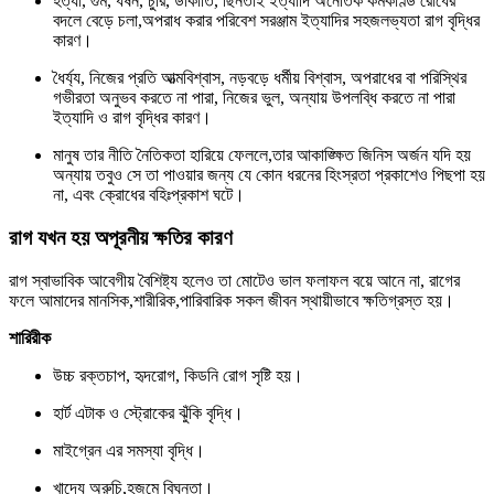
হত্যা, গুম, ধর্ষন, চুরি, ডাকাতি, ছিনতাই ইত্যাদি অনৈতিক কর্মকাণ্ড রোধের
বদলে বেড়ে চলা,অপরাধ করার পরিবেশ সরঞ্জাম ইত্যাদির সহজলভ্যতা রাগ বৃদ্ধির
কারণ।
ধৈর্য্য, নিজের প্রতি আত্মবিশ্বাস, নড়বড়ে ধর্মীয় বিশ্বাস, অপরাধের বা পরিস্থির
গভীরতা অনুভব করতে না পারা, নিজের ভুল, অন্যায় উপলব্ধি করতে না পারা
ইত্যাদি ও রাগ বৃদ্ধির কারণ।
মানুষ তার নীতি নৈতিকতা হারিয়ে ফেললে,তার আকাঙ্ক্ষিত জিনিস অর্জন যদি হয়
অন্যায় তবুও সে তা পাওয়ার জন্য যে কোন ধরনের হিংস্রতা প্রকাশেও পিছপা হয়
না, এবং ক্রোধের বহিঃপ্রকাশ ঘটে।
রাগ যখন হয় অপূরনীয় ক্ষতির কারণ
রাগ স্বাভাবিক আবেগীয় বৈশিষ্ট্য হলেও তা মোটেও ভাল ফলাফল বয়ে আনে না, রাগের
ফলে আমাদের মানসিক,শারীরিক,পারিবারিক সকল জীবন স্থায়ীভাবে ক্ষতিগ্রস্ত হয়।
শারিরীক
উচ্চ রক্তচাপ, হৃদরোগ, কিডনি রোগ সৃষ্টি হয়।
হার্ট এটাক ও স্ট্রোকের ঝুঁকি বৃদ্ধি।
মাইগ্রেন এর সমস্যা বৃদ্ধি।
খাদ্যে অরুচি,হজমে বিঘ্নতা।