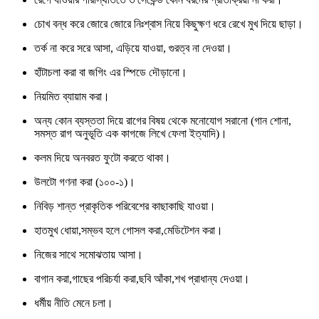
চোখ বন্ধ করে জোরে জোরে নিঃশ্বাস নিয়ে কিছুক্ষণ ধরে রেখে মুখ দিয়ে ছাড়া।
তর্ক না করে সরে আসা, এড়িয়ে যাওয়া, গুরত্ব না দেওয়া।
হাঁটাচলা করা বা জগিং এর স্পিডে দৌড়ানো।
নিয়মিত ব্যায়াম করা।
অন্য কোন ব্যস্ততা দিয়ে রাগের বিষয় থেকে মনোযোগ সরানো (গান শোনা,
সমস্ত রাগ অনুভূতি এক কাগজে লিখে ফেলা ইত্যাদি)।
কলম দিয়ে অনবরত ফুটো করতে থাকা।
উলটো গণনা করা (১০০-১)।
নিবিড় শান্ত প্রাকৃতিক পরিবেশের কাছাকাছি যাওয়া।
হাতমুখ ধোয়া,সম্ভব হলে গোসল করা,মেডিটেশন করা।
নিজের সাথে সমোঝতায় আসা।
বাগান করা,গাছের পরিচর্যা করা,ছবি আঁকা,শখ প্রাধান্য দেওয়া।
ধর্মীয় নীতি মেনে চলা।