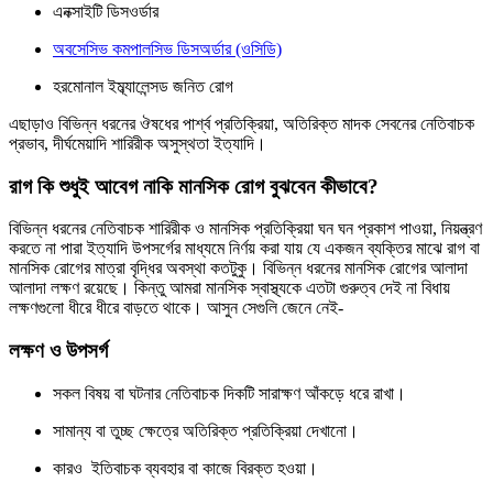
এনক্সাইটি ডিসওর্ডার
অবসেসিভ কমপালসিভ ডিসঅর্ডার (ওসিডি)
হরমোনাল ইম্ব্যালেন্সড জনিত রোগ
এছাড়াও বিভিন্ন ধরনের ঔষধের পার্শ্ব প্রতিক্রিয়া, অতিরিক্ত মাদক সেবনের নেতিবাচক
প্রভাব, দীর্ঘমেয়াদি শারিরীক অসুস্থতা ইত্যাদি।
রাগ কি শুধুই আবেগ নাকি মানসিক রোগ বুঝবেন কীভাবে?
বিভিন্ন ধরনের নেতিবাচক শারিরীক ও মানসিক প্রতিক্রিয়া ঘন ঘন প্রকাশ পাওয়া, নিয়ন্ত্রণ
করতে না পারা ইত্যাদি উপসর্গের মাধ্যমে নির্ণয় করা যায় যে একজন ব্যক্তির মাঝে রাগ বা
মানসিক রোগের মাত্রা বৃদ্ধির অবস্থা কতটুকু। বিভিন্ন ধরনের মানসিক রোগের আলাদা
আলাদা লক্ষণ রয়েছে। কিন্তু আমরা মানসিক স্বাস্থ্যকে এতটা গুরুত্ব দেই না বিধায়
লক্ষণগুলো ধীরে ধীরে বাড়তে থাকে। আসুন সেগুলি জেনে নেই-
লক্ষণ ও উপসর্গ
সকল বিষয় বা ঘটনার নেতিবাচক দিকটি সারাক্ষণ আঁকড়ে ধরে রাখা।
সামান্য বা তুচ্ছ ক্ষেত্রে অতিরিক্ত প্রতিক্রিয়া দেখানো।
কারও ইতিবাচক ব্যবহার বা কাজে বিরক্ত হওয়া।