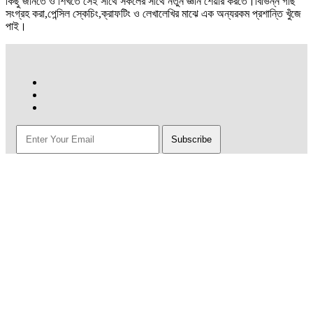
কিছু জানতে ও শিখতে সেই সাথে সকলের সাথে নতুন জ্ঞান শেয়ার করতে।বিভিন্ন গাছ
সংগ্রহ করা,পেন্সিল স্কেচিং,ক্রাফটিং ও লেখালেখির মাঝে এক অন্যরকম প্রশান্তি খুঁজে
পাই।