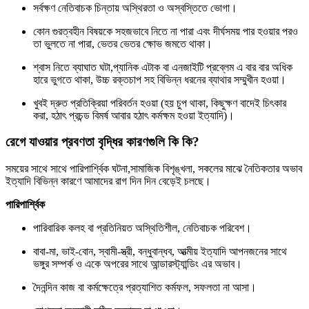
সর্বক্ষণ নেতিবাচক চিন্তায় অস্থিরতা ও অস্বস্তিতে ভোগা।
কোন গুরত্বহীন বিষয়কে সহজভাবে নিতে না পারা এবং দীর্ঘসময় পার হওয়ার পরও
তা ভুলতে না পারা, ভেতর ভেতর ক্ষোভ জমতে থাকা।
শ্বাস নিতে ব্যাঘাত ঘটা,প্যানিক এটাক বা এনজাইটি প্রব্লেম এ বার বার অধিক
হারে ভুগতে থাকা, উচ্চ রক্তচাপ সহ বিভিন্ন ধরনের ব্যাথার সম্মুখীন হওয়া।
খুবই দ্রুত প্রতিক্রিয়া পরিবর্তন হওয়া (হয় চুপ থাকা, কিছুক্ষণ বাদেই চিৎকার
করা, হঠাৎ প্রচন্ড বিমর্ষ আবার হঠাৎ কর্মক্ষম হওয়া ইত্যাদি)।
রেগে যাওয়ার প্রবণতা বৃদ্ধির কারণগুলি কি কি?
সময়ের সাথে সাথে পারিপার্শ্বিক ঘটনা,সামাজিক বিশৃঙ্খলা, সকলের মাঝে নৈতিকতার অভাব
ইত্যাদি বিভিন্ন কারণে আমাদের রাগ দিন দিন বেড়েই চলছে।
পারিপার্শ্বিক
পারিবারিক কলহ বা প্রতিনিয়ত অস্থিতিশীল, নেতিবাচক পরিবেশ।
বাবা-মা, ভাই-বোন, স্বামী-স্ত্রী, বন্ধুবান্ধব, আত্মীয় ইত্যাদি আপনজনের সাথে
ভঙ্গুর সম্পর্ক ও একে অপরের সাথে আন্ডারস্ট্যান্ডিং এর অভাব।
দৈনন্দিন কাজ বা কর্মক্ষেত্রে প্রত্যাশিত কর্মফল, সফলতা না আসা।