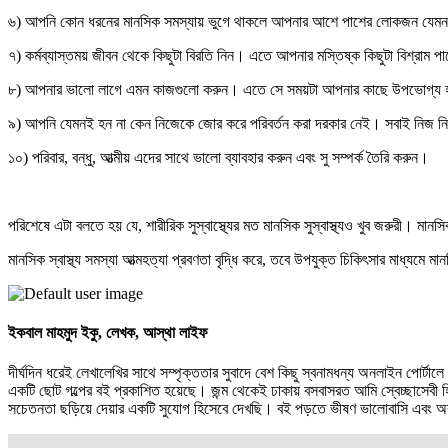
৬) আপনি কোন ধরনের মানসিক সমস্যায় ভুগে থাকলে আপনার আশে পাশের লোকজন যেমন পরিব
৭) কর্মব্যাস্তময় জীবন থেকে কিছুটা বিরতি নিন। এতে আপনার মস্তিষ্ক কিছুটা বিশ্রা
৮) আপনার ভালো লাগে এমন কাজগুলো করুন। এতে সে সময়টা আপনার কাছে উপভোগ্য
৯) আপনি যেমনই হন না কেন নিজেকে জোর করে পরিবর্তন করা দরকার নেই। সবাই নিজ নি
১০) পরিবার, বন্ধু, আত্মীয় এদের সাথে ভালো ব্যাবহার করুন এবং সু সম্পর্ক তৈরি করুন।
পরিশেষে এটা বলতে হয় যে, শারীরিক সুস্বাস্থ্যের মত মানসিক সুস্বাস্থ্যও খুব জরুরী। ম
মানসিক স্বাস্থ্য সমস্যা আত্মহত্যা প্রবণতা বৃদ্ধি করে, তবে উপযুক্ত চিকিৎসার মাধ্য
ইকবাল মাহমুদ ইকু,
লেখক, আস্থা লাইফ
দীর্ঘদিন ধরেই লেখালেখির সাথে সম্পৃক্ততার সুবাদে বেশ কিছু স্বনামধন্য অনলাইন পোর
একটি ছোট গল্পের বই প্রকাশিত হয়েছে। জন্ম থেকেই ঢাকায় বসবাসরত আমি স্বেচ্ছাসেবী হ
সচেতনতা ছড়িয়ে দেয়ার একটি সুযোগ হিসেবে দেখছি। বই পড়তে ভীষণ ভালোবাসি এবং অবস