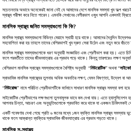
সচেতনতার অভাবে অনেকেরই জানা নেই যে আমাদের দেশে মানসিক সমস্যা খুব অল্প খরচেই চি
স্বাস্থ্য পরীক্ষা করে নিতে পারেন। এমনকি সেখানের বেশীরভাগ ওষুধ আপনি একদমই ফ্রি
মানসিক স্বাস্থ্য জনিত সমস্যাগুলো কি কি?
মানসিক স্বাস্থ্য সমস্যাগুলো বিভিন্ন মেয়াদে স্থায়ী হয়ে থাকে। আমাদের দৈনন্দিন উদ্বেগগু
সহযোগিতা করা হয় তাহলে তাদের বেশিরভাগই খুব দ্রুত সেরা উঠেন এবং নতুন করে বাঁচতে
মানসিক স্বাস্থ্য সমস্যাগুলোকে ধরণ অনুযায়ী সংজ্ঞায়িত এবং শ্রেণীভাগ করা হয়। এতে চিক
ফলে পরবর্তীতে তাদের জীবনযাত্রায় এর প্রভাব পড়ে থাকে। কিন্তু তারপরেও লক্ষণ অনুযায়
বেশিরভাগ মানসিক স্বাস্থ্যে সমস্যাগুলোকে বৈশিষ্ট্য অনুযায়ী “
নিউরোটিক
” অথবা “
সাইকো
স্বাভাবিক মানসিক স্বাস্থ্যের তুলনায় অধিক অবনতির লক্ষণ, যেমন বিষণ্ণতা, উদ্বেগ বা
“
নিউরোজ
” নামে পরিচিত শ্রেনীভাগটিকে বর্তমানে সাধারণ মানসিক স্বাস্থ্য সমস্যা বলা হ
সাইকোটিক শ্রেণীভাগের লক্ষণগুলো তুলনামূলক ভাবে কম দেখা যায়। এতে হ্যালুসিনেশন হয়ে
আপনার চিন্তা, আচরণ এবং অনুভূতিগুলোকে প্রভাবিত করে থাকে যা একজন চিকিৎসকই ক
একটি গবেষণায় দেখা গেছে প্রতি ৬ জনের মধ্যে ১জন ব্যক্তি মানসিক স্বাস্থ্য সমস্যায় 
থাকে ফলে আক্রান্ত ব্যক্তির স্বাভাবিক জীবনযাত্রায় এর প্রভাব পড়তে থাকে।
মানসিক সু-স্বাস্থ্য