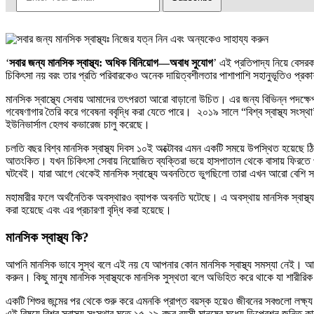
‘
সবার জন্য মানসিক স্বাস্থ্য: অধিক বিনিয়োগ—অবাধ সুযোগ
’ এই প্রতিপাদ্য নিয়ে বেসরকা
চিকিৎসা নয় বরং তার প্রতি পরিবারকেও অনেক দায়িত্বশীলতার পাশাপাশি সহানুভূতিও প্র
মানসিক স্বাস্থ্যে সেবায় আমাদের তৎপরতা আরো বাড়ানো উচিত। এর জন্য বিভিন্ন পদক্ষেপ য
গবেষণাগার তৈরি করে গবেষনা ববৃদ্ধি করা যেতে পারে। ২০১৯ সালে “বিশ্ব স্বাস্থ্য সংস্থ
ইউনিভার্সাল হেলথ কভারেজ চালু করেছে।
চলতি বছর বিশ্ব মানসিক স্বাস্থ্য দিবস ১০ই অক্টোবর এমন একটি সময়ে উপস্থিত হয়েছে ঠি
আতংকিত। যখন চিকিৎসা সেবায় নিয়োজিত ব্যক্তিরা ভয়ে হাসপাতাল থেকে বাসায় ফিরতে পারেন
ঘটবেই। যারা আগে থেকেই মানসিক স্বাস্থ্যে অবনতিতে ভুগছিলো তারা এখন আরো বেশি স
মহামারীর ফলে অর্থনৈতিক অবস্থারও ব্যাপক অবনতি ঘটেছে। এ অবস্থায় মানসিক স্বাস্থ্য সচ
করা হয়েছে এবং এর প্রচারণা বৃদ্ধি করা হয়েছে।
মানসিক স্বাস্থ্য কি?
আপনি মানসিক ভাবে সুস্থ বলে এই নয় যে আপনার কোন মানসিক স্বাস্থ্য সমস্যা নেই। আপনার 
করুন। কিছু মানুষ মানসিক স্বাস্থ্যকে মানসিক সুস্থতা বলে অভিহিত করে থাকে যা শারীরিক 
একটি শিশুর জন্মের পর থেকে শুরু করে এমনকি প্রাপ্ত বয়স্ক হয়েও জীবনের সবগুলো লক্ষ
এই বিষয়ে বিশ্ব স্বাস্থ্য সংস্থার মতে ১৫-২৯ বছর বয়সী মানুষের মধ্যে ডিপ্রেশন জনিত