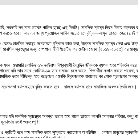
রি, সরকারি সহ নানা ভাবেই পালিত হচ্ছে এই দিনটি। মানসিক স্বাস্থ্য দিবস বিষয়ে বক্তব্য রাখত
কাশ করতে হবে। আর এর জন্য প্রয়োজন সার্বিক সচেতনতা বৃদ্ধি—আসুন তাহলে জেনে নেই মা
েমনঃ মানসিক স্বাস্থ্য সচেতনতা বৃদ্ধিতে কাজ করা, উন্নত মানসিক স্বাস্থ্য সেবা এবং উন
া” মানসিক স্বাস্থ্যের জন্য স্পেশাল ইনিশিয়েটিভ ফর মেন্টাল হেলথ [২০১৯-২০২৩] এর মাধ্যম
ক যখন মহামারি কোভিড-১৯ ভাইরাস বিশ্বব্যাপী দৈনন্দিন জীবনকে ব্যপক হারে পরিবর্তন কর
া যদি তার সাথে কোভিড-১৯ তার বাসায়ও চলে আসে, শিক্ষার্থীরা ক্লাস করতে পারেনা, কর্মজী
ামাজিক ভাবে বিচ্ছিন্ন হয়ে পড়েছেন এমনকি প্রিয়জনকে হারানোর পর শোক প্রকাশের অবস
েতনতা ব্যাপকহারে বৃদ্ধি করতে হবে। নাহলে ব্যাপক হারে সামাজিক অবক্ষয় তৈরি হবে। এরই পর
যদি মানসিক স্বাস্থ্যের অবস্থা ভালো হয়ে থাকে তাহলে আপনি আপনার পরিবার, বন্ধু-বান্ধব, 
সুস্থতার মতই গুরুত্বপূর্ণ।
্য ও প্রতিটি পদে পদে মানসিক ভাবে সুস্থতার প্রয়োজন অপরিসীম। একজন মানুষের স্বাভাবিক
 কারণে আত্মহত্যার হার অনেক বেশি দেখা যায়।