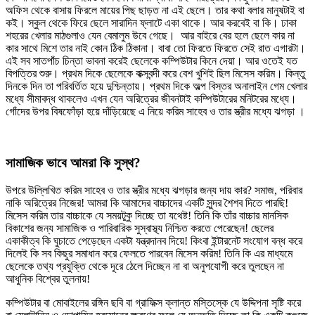
অফিস থেকে বাসায় ফিরলে মায়ের পিছ ছাড়ত না এই ছেলে। তার কথা বলার মানুষটাই বা
কই। স্কুল থেকে ফিরে ছেলে সারাদিন ফ্লাটে একা থাকে। আর করবেই বা কি। ঢাকা
শহরের খেলার মাঠগুলাও যেন বেমালুম উবে গেছে। আর বাইরে বের হলে ছেলে কার না
কার সাথে মিশে তার নাই কোন ঠিক ঠিকানা। বাবা তো ফিরতে ফিরতে সেই রাত এগারটা।
এই সব সাতপাঁচ চিন্তা ভাবনা করেই ছেলেকে কম্পিউটার কিনে দেয়া। আর ওতেই যত
বিপত্তির শুরু। প্রথম দিকে ছেলেকে বাক্সবন্দী করে বেশ খুশিই ছিল মিসেস করিম। কিন্তু
দিনকে দিন তা পরিবর্তিত হয়ে দুশ্চিন্তায়। প্রথম দিকে অল্প বিস্তর অনালাইন গেম খেলার
মধ্যে সীমাবদ্ধ থাকলেও এখন যেন অরিত্রের জীবনটাই কম্পিউটারের মনিটরের মধ্যে।
গোঁদের উপর বিষফোঁড়া হয়ে দাঁড়িয়েছে এ নিয়ে করিম সাহেব ও তার স্ত্রীর মধ্যে ঝগড়া ।
সামাজিক ভাবে আমরা কি সুস্থ?
উপরে উল্লিখিত করিম সাহেব ও তার স্ত্রীর মধ্যে ঝগড়ার জন্য দায় কার? সমাজ, পরিবার
নাকি অরিত্রের নিজের! আমরা কি আমাদের বাচ্চাদের একটি সুন্দর শৈশব দিতে পারছি!
মিসেস করিম তার বাচ্চাকে যে সময়টুকু দিচ্ছে তা যথেষ্ট! তিনি কি তাঁর বাচ্চার মানসিক
বিকাশের জন্য সামাজিক ও পারিবারিক সুস্বাস্থ্য নিশ্চিত করতে পেরেছেন! ছেলের
একাকীত্ব কি ঘুচাতে পেড়েছেন একটা যন্ত্রদানব দিয়ে! কিংবা ইন্টারনেট সংযোগ বন্ধ করে
দিলেই কি সব কিছুর সমাধান করে ফেলতে পারবেন মিসেস করিম! তিনি কি এর মাধ্যমে
ছেলেকে তথ্য প্রযুক্তি থেকে দূরে ঠেলে দিচ্ছেন না বা অনুপযোগী করে তুলছেন না
আধুনিক বিশ্বের তুলনায়!
কম্পিউটার বা মোবাইলের রঙ্গিন ছবি বা গ্রাফিক্স ক্লান্ত মস্তিস্কে যে উদ্দিপনা সৃষ্টি করে