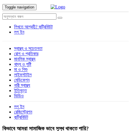
Toggle navigation
লিখতে আগ্রহী?
কন্ট্রিবিউট
লগ ইন
স্বাস্থ্য ও সচেতনতা
রোগ ও প্রতিকার
মানসিক স্বাস্থ্য
খাদ্য ও পুষ্টি
মা ও শিশু
লাইফস্টাইল
মেডিকেশন
নারী স্বাস্থ্য
ইতিবৃত্ত
ভিডিও
লগ ইন
রেজিস্ট্রেশন
কন্ট্রিবিউট
কিভাবে আমরা সামাজিক ভাবে সুস্থ থাকতে পারি?