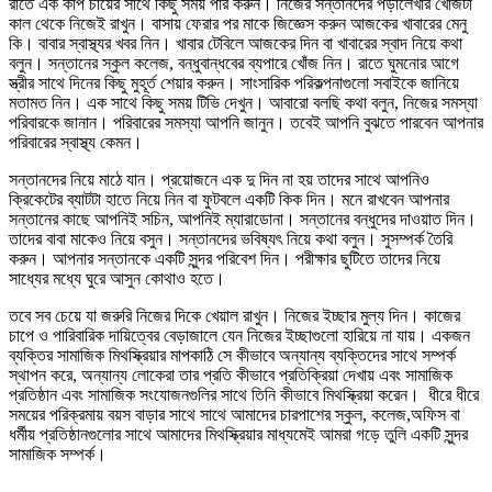
রাতে এক কাপ চায়ের সাথে কিছু সময় পার করুন। নিজের সন্তানদের পড়ালেখার খোঁজটা
কাল থেকে নিজেই রাখুন। বাসায় ফেরার পর মাকে জিজ্ঞেস করুন আজকের খাবারের মেনু
কি। বাবার স্বাস্থ্যর খবর নিন। খাবার টেবিলে আজকের দিন বা খাবারের স্বাদ নিয়ে কথা
বলুন। সন্তানের স্কুল কলেজ, বন্ধুবান্ধবের ব্যপারে খোঁজ নিন। রাতে ঘুমনোর আগে
স্ত্রীর সাথে দিনের কিছু মুহূর্ত শেয়ার করুন। সাংসারিক পরিকল্পনাগুলো সবাইকে জানিয়ে
মতামত নিন। এক সাথে কিছু সময় টিভি দেখুন। আবারো বলছি কথা বলুন, নিজের সমস্যা
পরিবারকে জানান। পরিবারের সমস্যা আপনি জানুন। তবেই আপনি বুঝতে পারবেন আপনার
পরিবারের স্বাস্থ্য কেমন।
সন্তানদের নিয়ে মাঠে যান। প্রয়োজনে এক দু দিন না হয় তাদের সাথে আপনিও
ক্রিকেটের ব্যাটটা হাতে নিয়ে নিন বা ফুটবলে একটি কিক দিন। মনে রাখবেন আপনার
সন্তানের কাছে আপনিই সচিন, আপনিই ম্যারাডোনা। সন্তানের বন্ধুদের দাওয়াত দিন।
তাদের বাবা মাকেও নিয়ে বসুন। সন্তানদের ভবিষ্যৎ নিয়ে কথা বলুন। সুসম্পর্ক তৈরি
করুন। আপনার সন্তানকে একটি সুন্দর পরিবেশ দিন। পরীক্ষার ছুটিতে তাদের নিয়ে
সাধ্যের মধ্যে ঘুরে আসুন কোথাও হতে।
তবে সব চেয়ে যা জরুরি নিজের দিকে খেয়াল রাখুন। নিজের ইচ্ছার মুল্য দিন। কাজের
চাপে ও পারিবারিক দায়িত্বের বেড়াজালে যেন নিজের ইচ্ছাগুলো হারিয়ে না যায়। একজন
ব্যক্তির সামাজিক মিথস্ক্রিয়ার মাপকাঠি সে কীভাবে অন্যান্য ব্যক্তিদের সাথে সম্পর্ক
স্থাপন করে, অন্যান্য লোকেরা তার প্রতি কীভাবে প্রতিক্রিয়া দেখায় এবং সামাজিক
প্রতিষ্ঠান এবং সামাজিক সংযোজনগুলির সাথে তিনি কীভাবে মিথস্ক্রিয়া করেন। ধীরে ধীরে
সময়ের পরিক্রমায় বয়স বাড়ার সাথে সাথে আমাদের চারপাশের স্কুল, কলেজ,অফিস বা
ধর্মীয় প্রতিষ্ঠানগুলোর সাথে আমাদের মিথস্ক্রিয়ার মাধ্যমেই আমরা গড়ে তুলি একটি সুন্দর
সামাজিক সম্পর্ক।