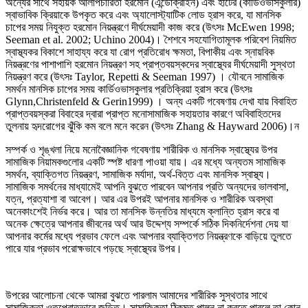
অন্যের সাথে সহায়ক আলাপচারিতা হরমোন (এন্ডোক্রাইন) এবং হার্টের (কার্ডিওভাসকুলার)
স্বাভাবিক ক্রিয়াকে উপকৃত করে এবং অ্যালোস্ট্যাটিক লোড হ্রাস করে, যা মানসিক
চাপের সময় নিযুক্ত হরমোন নিয়ন্ত্রণে দীর্ঘমেয়াদী কাজ করে (উৎসঃ McEwen 1998;
Seeman et al. 2002; Uchino 2004)। শৈশবে সহযোগিতামূলক পরিবেশ নিয়মিত
স্বাস্থ্যকর বিকাশে সাহায্য করে যা রোগ প্রতিরোধ ক্ষমতা, বিপাকীয় এবং স্নায়বিক
নিয়ন্ত্রণের পাশাপাশি হরমোন নিয়ন্ত্রণ সহ প্রাপ্তবয়স্কদের স্বাস্থ্যের দীর্ঘমেয়াদী সুস্থতা
নিয়ন্ত্রণ করে (উৎসঃ Taylor, Repetti & Seeman 1997) । যৌবনে সামাজিক
সমর্থন মানসিক চাপের সময় কার্ডিওভাসকুলার প্রতিক্রিয়া হ্রাস করে (উৎসঃ
Glynn,Christenfeld & Gerin1999) । অন্য একটি গবেষণায় দেখা যায় বিবাহিত
প্রাপ্তবয়স্করা বিবাহের দ্বারা প্রাপ্ত মনোসামাজিক সহায়তার কারণে অবিবাহিতদের
তুলনায় হৃদরোগের ঝুঁকি কম বলে মনে করেন (উৎসঃ Zhang & Hayward 2006)।ন
সম্পর্ক ও শৃঙ্খলা নিয়ে মনোবৈজ্ঞানিক গবেষণায় শারীরিক ও মানসিক স্বাস্থ্যের উপর
সামাজিক নিয়ামকগুলোর একটি স্পষ্ট ধারণা পাওয়া যায়। এর মধ্যে অন্যতম সামাজিক
সমর্থন, ব্যাক্তিগত নিয়ন্ত্রণ, সামাজিক মর্যাদা, অর্থ-বিত্ত এবং মানসিক স্বাস্থ্য।
সামাজিক সমর্থনের মাধ্যামেই আপনি বুঝতে পারবেন আপনার প্রতি অন্যদের ভালবাসা,
যত্ন, প্রত্যাশা বা আবেগ। আর এর উপরই আপনার মানসিক ও শারীরিক অবস্থা
অনেকাংশেই নির্ভর করে। আর তা মানসিক উন্নতির মাধ্যমে ক্লান্তি হ্রাস করে বা
অনেক ক্ষেত্রে আপনার জীবনের অর্থ আর উদ্দেশ্য সম্পর্কে সঠিক দিকনির্দেশনা দেয় যা
আপনার কর্মের মধ্যে প্রভাব ফেলে এবং আপনার ব্যাক্তিগত নিয়ন্ত্রণকে বাড়িয়ে তুলতে
পারে যার প্রভাব পরোক্ষভাবে পড়ছে স্বাস্থ্যের উপর।
উপরের আলোচনা থেকে আমরা বুঝতে পারলাম আমাদের শারীরিক সুস্থতার সাথে
সামাজিকতা ওতপ্রোতভাবে জড়িত। সামাজিকতা ঠিকমত পালন না করতে পারলে তা কোন