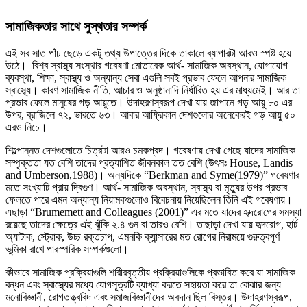
সামাজিকতার সাথে সুস্থতার সম্পর্ক
এই সব সাত পাঁচ ছেড়ে একটু তথ্য উপাত্তের দিকে তাকালে ব্যাপারটা আরও স্পষ্ট হয়ে
উঠে। বিশ্ব স্বাস্থ্য সংস্থার গবেষণা মোতাবেক আর্থ- সামাজিক অবস্থান, যোগাযোগ
ব্যবস্থা, শিক্ষা, স্বাস্থ্য ও অন্যান্য সেবা এগুলি সবই প্রভাব ফেলে আপনার সামাজিক
স্বাস্থ্যে। কারণ সামাজিক নীতি, আচার ও অনুষ্ঠানাদি নির্ধারিত হয় এর মাধ্যমেই। আর তা
প্রভাব ফেলে মানুষের গড় আয়ুতে। উদাহরণস্বরূপ দেখা যায় জাপানে গড় আয়ু ৮০ এর
উপর, ব্রাজিলে ৭২, ভারতে ৬৩। আবার আফ্রিকান দেশগুলোর অনেকেরই গড় আয়ু ৫০
এরও নিচে।
শিল্পোন্নত দেশগুলোতে চিত্রটা আরও চমকপ্রদ। গবেষণায় দেখা গেছে যাদের সামাজিক
সম্পৃক্ততা যত বেশি তাদের প্রত্যাশিত জীবনকাল তত বেশি (উৎসঃ House, Landis
and Umberson,1988)। অন্যদিকে “Berkman and Syme(1979)” গবেষণার
মতে সংখ্যাটি প্রায় দ্বিগুণ। আর্থ- সামাজিক অবস্থান, স্বাস্থ্য বা মৃত্যুর উপর প্রভাব
ফেলতে পারে এমন অন্যান্য নিয়ামকগুলোও বিবেচনায় নিয়েছিলেন তিনি এই গবেষণায়।
এছাড়া “Brumemett and Colleagues (2001)” এর মতে যাদের হৃদরোগের সমস্যা
রয়েছে তাদের ক্ষেত্রে এই ঝুঁকি ২.৪ গুন বা তারও বেশি। তাছাড়া দেখা যায় হৃদরোগ, হার্ট
অ্যাটাক, স্ট্রোক, উচ্চ রক্তচাপ, এমনকি ক্যান্সারের মত রোগের নিরাময়ে গুরুত্বপূর্ণ
ভুমিকা রাখে পারস্পরিক সম্পর্কগুলো।
কীভাবে সামাজিক প্রক্রিয়াগুলি শারীরবৃত্তীয় প্রক্রিয়াগুলিকে প্রভাবিত করে যা সামাজিক
বন্ধন এবং স্বাস্থ্যের মধ্যে যোগসূত্রটি ব্যাখ্যা করতে সহায়তা করে তা বোঝার জন্য
মনোবিজ্ঞানী, রোগতত্ত্ববিদ এবং সমাজবিজ্ঞানীদের অবদান ছিল বিস্তর। উদাহরণস্বরূপ,