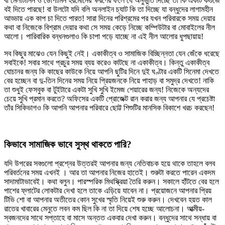
বা মেলাটানিন ও ডোপামিন হরমোনের ক্ষরণের ফলে যে অনুভুতি দিচ্ছে তা কি একটি কগুজে
বই দিতে পারছে! বা উলটো যদি বলি অনলাইন চ্যাট কি তা দিচ্ছে যা বন্ধুদের লাগামহীন
আড্ডায় এক কাপ চা দিতে পারত! সারা দিনের পরিশ্রমের পর যখন পরিবারকে সময় দেয়ার
কথা বা নিজেকে বিশ্রাম দেয়ার কথা সে সময় কেড়ে নিচ্ছে কম্পিউটার বা মোবাইলের নীল
আলো। পারিবারিক বন্ধনগুলাও কি চাপা পড়ে যাচ্ছে না এই নীল আলোর ধুপছায়ায়!
সব কিছুর মাঝেও যেন কিছুই নেই। একাকীত্ব ও সামাজিক বিচ্ছিন্নতা যেন জেঁকে ধরেছে
সবাইকে! সবার সাথে প্রচুর সময় ব্যয় করেও কাটছে না একাকীত্ব। কিন্তু একাকীত্ব
ঘোচানর জন্য কি কাছের কাউকে নিয়ে আপনি ছুটির দিনে দুই ঘণ্টার একটি সিনেমা দেখতে
বের হচ্ছেন বা দু-তিন দিনের সময় নিয়ে প্রিয়জনকে নিয়ে পাহাড় বা সমুদ্র দেখতে! নাকি
তা শুধুই ফেসবুক বা টুইটারে একটা সুখি সুখি ইমেজ শেয়ারের জন্য! নিজেকে অন্যদের
চেয়ে সুখি প্রমান করতে? অফিসের একটি প্রোজেক্ট রান করার জন্য আপনার যে প্রচেষ্টা
তাঁর সিকিভাগও কি আপনি আপনার পরিবারে ছোট্ট শিশুটির মানসিক বিকাশে খরচ করছেন!
কিভাবে সামাজিক ভাবে সুস্থ থাকতে পারি?
যদি উপরের সবগুলো প্রশ্নের উত্তরই আপনার জন্য নেতিবাচক হয়ে থাকে তাহলে বলব
পরিবর্তনের সময় এখনই । আর তা আপনার নিজের হাতেই। শুরুটা করতে পারেন একদম
সাদামাটাভাবেই। কথা বলুন। পারস্পরিক মিথস্ক্রিয়া তৈরি করুন। সকালে হাঁটতে বের হলে
পাশের ফ্লাটের লোকটার দেখা হলে তাকে এড়িয়ে যাবেন না। প্রয়োজনে আপনার প্রিয়
টিভি শো বা আপনার অতীতের কোন সুখের স্মৃতি নিয়েই শুরু করুন। দেখবেন হয়ত কাল
রাতের খাবারের মেনুতে লবন কম ছিল কি না তা দিয়ে শেষ হচ্ছে আলোচনা। আত্মীয়-
স্বজনদের সাথে সপ্তাহে বা মাসে অন্তত একবার দেখা করুন। বন্ধুদের সাথে সন্ধায় বা