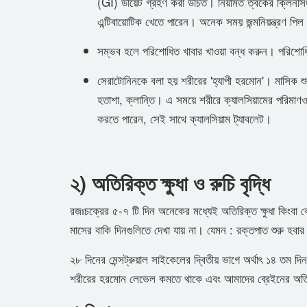
(GI) ডায়েট গ্রহণ করা উচিত। নিয়মিত ত্বকের ক্লিনসিং
এন্টিবায়োটিক খেতে পারেন। অনেক সময় জন্মনিয়ন্ত্রণ প
সম্ভব হলে পরিশোধিত খাবার খাওয়া বন্ধ করুন। পরিশোধ
সেরাটোনিনকে বলা হয় শরীরের 'হ্যাপী হরমোন'। মাসিক
হতাশা, ক্লান্তি। এ সময়ে শরীরে ক্যালসিয়ামের পরিমাণও উল
করতে পারেন, সেই সাথে ক্যালসিয়াম ট্যাবলেট।
২) অতিরিক্ত ক্ষুধা ও রুচি বৃদ্ধি
রজঃচক্রের ৫-৭ টি দিন অনেকের মধ্যেই অতিরিক্ত ক্ষুধা কিংবা
মাসের বাকি দিনগুলিতে দেখা যায় না। যেমন : রক্তপাত শুরু হবা
২৮ দিনের মেন্সট্রুয়াল সাইকেলের দ্বিতীয় ভাগে অর্থাৎ ১৪ তম দ
শরীরের হরমোন লেভেল কমতে থাকে এবং আমাদের ব্রেইনের অতি