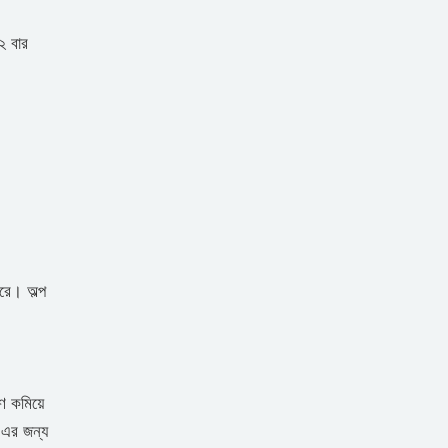
২ বার
রে। অল্প
াণ কমিয়ে
 এর জন্য