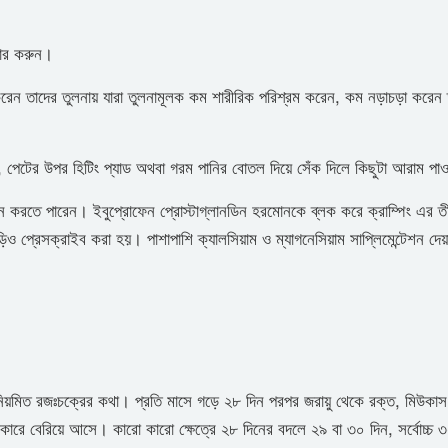
িহার করুন।
 করেন তাদের তুলনায় যারা তুলনামূলক কম শারীরিক পরিশ্রম করেন, কম নড়াচড়া করেন 
লে, পেটের উপর হিটিং প্যাড অথবা গরম পানির বোতল দিয়ে সেঁক দিলে কিছুটা আরাম প
বন করতে পারেন। ইবুপ্রোফেন প্রোস্টাগ্লানডিন হরমোনকে ব্লক করে ক্রাম্পিং এর তী
প্রেসক্রাইব করা হয়। পাশাপাশি ক্যালসিয়াম ও ম্যাগনেসিয়াম সাপ্লিমেন্টেশন দেয়
য়মিত রজঃচক্রের কথা। প্রতি মাসে গড়ে ২৮ দিন পরপর জরায়ু থেকে রক্ত, মিউকাস
 আকারে বেরিয়ে আসে। কারো কারো ক্ষেত্রে ২৮ দিনের বদলে ২৯ বা ৩০ দিন, সর্বোচ্চ 