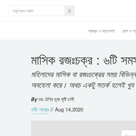
স্বাস্থ্য ও সচেতনতা
রোগ ও প্
মাসিক রজঃচক্র : ৬টি সম
মহিলাদের মাসিক বা রজঃচক্রের সময় বিভিন্
অবহেলা করে। অথচ একটু সতর্ক হলেই খুব 
By
ডাঃ ঐশ্বি তৃষা সৃষ্টি ঢালী
নারী স্বাস্থ্য
//
Aug 14,2020