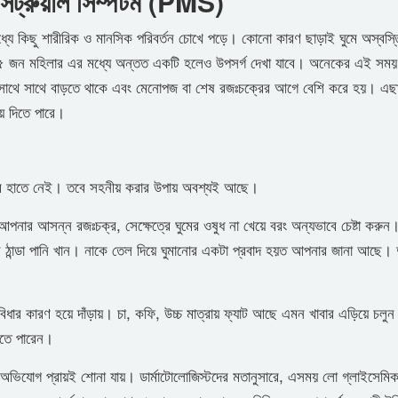
মেন্সট্রুয়াল সিম্পটম (PMS)
্যে কিছু শারীরিক ও মানসিক পরিবর্তন চোখে পড়ে। কোনো কারণ ছাড়াই ঘুমে অস্বস্ত
রা ৮৫ জন মহিলার এর মধ্যে অন্তত একটি হলেও উপসর্গ দেখা যাবে। অনেকের এই সময়
র সাথে সাথে বাড়তে থাকে এবং মেনোপজ বা শেষ রজঃচক্রের আগে বেশি করে হয়। এছ
য়ে দিতে পারে।
াদের হাতে নেই। তবে সহনীয় করার উপায় অবশ্যই আছে।
নার আসন্ন রজঃচক্র, সেক্ষেত্রে ঘুমের ওষুধ না খেয়ে বরং অন্যভাবে চেষ্টা করুন।
স ঠান্ডা পানি খান। নাকে তেল দিয়ে ঘুমানোর একটা প্রবাদ হয়ত আপনার জানা আছে। 
বিধার কারণ হয়ে দাঁড়ায়। চা, কফি, উচ্চ মাত্রায় ফ্যাট আছে এমন খাবার এড়িয়ে চলু
 খেতে পারেন।
অভিযোগ প্রায়ই শোনা যায়। ডার্মাটোলোজিস্টদের মতানুসারে, এসময় লো গ্লাইসেমিক