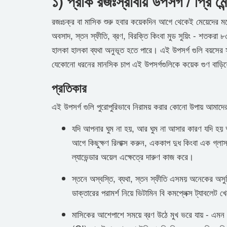
১) প্রাক রজঃস্রাবীয় উপসর্গ / প্রি 
রজঃচক্র বা মাসিক শুরু হবার কয়েকদিন আগে থেকেই মেয়েদের মধ
অবসাদ, স্তন স্ফীতি, ব্রণ, বিরক্তি কিংবা মুড সুয়িং - শতক
হালকা হালকা ব্যথা অনুভূত হতে পারে। এই উপসর্গ গুলি বয়সে
যেকোনো ধরনের মানসিক চাপ এই উপসর্গগুলিকে কয়েক গুণ বাড়ি
প্রতিকার
এই উপসর্গ গুলি পুরোপুরিভাবে নিরাময় করার কোনো উপায় আম
যদি আপনার ঘুম না হয়, আর ঘুম না আসার কারণ যদি হয় আপ
আগে কিছুক্ষণ রিলাক্স করুন, এককাপ দুধ কিংবা এক গ্লা
ল্যাভেন্ডার অয়েল এক্ষেত্রে দারুণ কাজ করে।
স্তনে অস্বস্তি, ব্যথা, স্তন স্ফীতি এসময় অনেকের অসু
ডাক্তারের পরামর্শ নিয়ে ভিটামিন বি কমপ্লেক্স ট্যাবলেট
মাসিকের আশেপাশে সময়ে ব্রণ উঠে মুখ ভরে যায় - এমন 