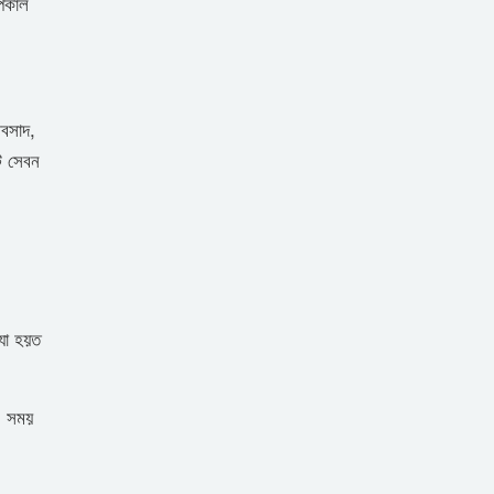
পিকাল
বসাদ,
্ট সেবন
 যা হয়ত
 এ সময়