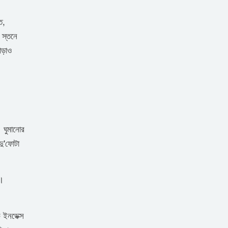
ি,
 স্তনে
াড়াও
 ঘুমানোর
দু'ফোটা
ন।
 ইনডেক্স