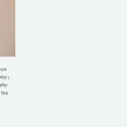
 একে
্যন্ত।
স্তি
 নিয়ে