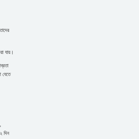
তাদের
াওয়া যায়।
ব্রতা
া যেতে
,
৩২ দিন