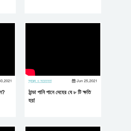
n At
Treatments To Save
Lives | Aastha Life | 2022
03,2021
স্বাস্থ্য ও সচেতনতা
Jun 25,2021
েন?
ঠান্ডা পানি পানে দেহের যে ৮ টি ক্ষতি
হয়!