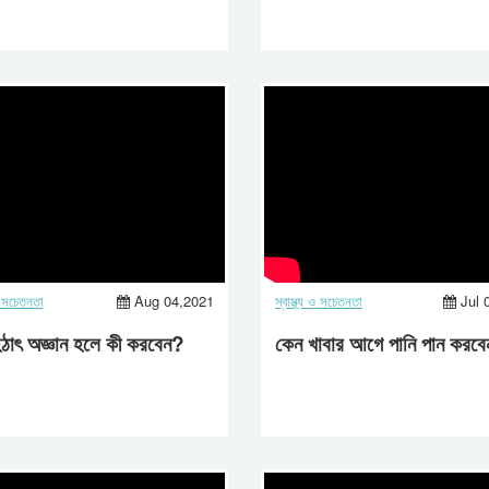
ha Life || 2022
Checkups For Wome
30"s | Aastha Life
 ও সচেতনতা
Aug 04,2021
স্বাস্থ্য ও সচেতনতা
Jul 
ঠাৎ অজ্ঞান হলে কী করবেন?
কেন খাবার আগে পানি পান করব