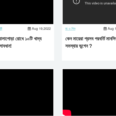
্টি
Aug 19,2022
মা ও শিশু
Aug 
বালাপোড়া রোধে ১০টি খাদ্য
কেন মায়েরা প্রসব পরবর্তি মানস
সাবধান!
সমস্যায় ভুগেন ?