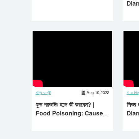
Dia
Trea
Care
খাদ্য ও পুষ্টি
Aug 19,2022
মা ও শিশু
ফুড পয়জনিং হলে কী করবেন? |
শিশুর 
Food Poisoning: Causes,
Dia
Symptoms & Treatment |
Trea
Aastha Life
Care