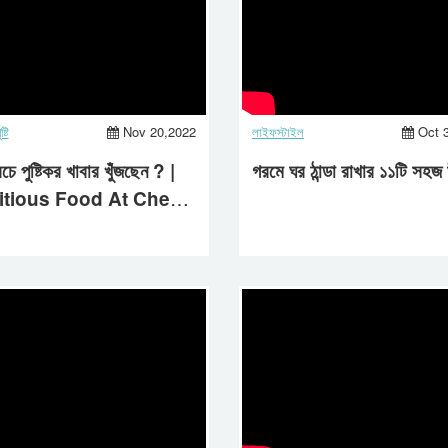
্টি
Nov 20,2022
লাইফস্টাইল
Oct 
ে পুষ্টিকর খাবার খুঁজছেন ? |
গরমে ঘর ঠান্ডা রাখার ১১টি সহজ
itious Food At Cheap
e | Aastha Life |
thy Life Style