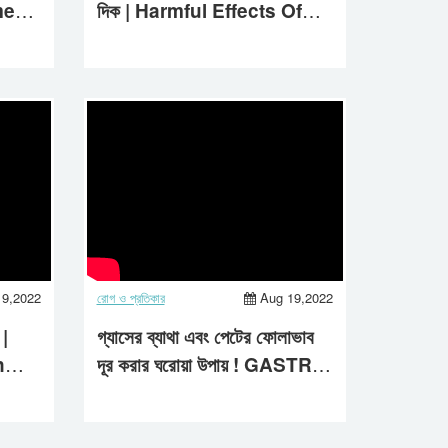
er |
দিক | Harmful Effects Of
Watching Excess
Television | Aastha Life
19,2022
রোগ ও প্রতিকার
Aug 19,2022
 |
গ্যাসের ব্যাথা এবং পেটের ফোলাভাব
n
দূর করার ঘরোয়া উপায় ! GASTRIC
PROBLEM ||| 2022 |||
AASTHA LIFE