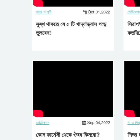
খাদ্য ও পুষ্টি
Oct 31,2022
মেডিকেশ
সুস্থ থাকতে যে ৫ টি খাদ্যাভ্যাস গড়ে
সিরাপ
তুলবেন!
কতদিন
মেডিকেশন
Sep 04,2022
মা ও শিশু
কোন ফার্মেসী থেকে ঔষধ কিনবো?
শিশুর 