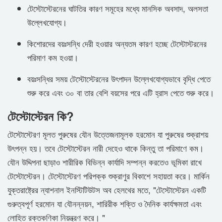
টেস্টোস্টেরনের ঘাটতির কারণ সমূহের মধ্যে মানসিক অবসাদ, অলসতা
উল্লেখযোগ্য।
কিশোরদের বয়ঃসন্ধি দেরী হওয়ার অন্যতম কারণ হচ্ছে টেস্টোস্টরনের
পরিমাণ কম হওয়া।
বয়ঃসন্ধির সময় টেস্টোস্টেরনের উৎপাদন উল্লেখযোগ্যভাবে বৃদ্ধি পেতে
শুরু করে এবং ৩০ বা তার বেশি বয়সের পরে এটি হ্রাস পেতে শুরু করে।
টেস্টোস্টেরন কি?
টেস্টোস্টেরণ মূলত পুরুষের যৌন উত্তেজনামূলক হরমোন যা পুরুষের শুক্রাশয়
উৎপন্ন হয়। তবে টেস্টোস্টেরন নারী দেহেও থাকে কিন্তু তা পরিমাণে কম।
যৌন উদ্দিপনা ছাড়াও শারীরিক বিভিন্ন কার্যাদি সম্পন্ন করতেও ভূমিকা রাখে
টেস্টোস্টেরন। টেস্টোস্টেরণ পরিপক্ক শুক্রাণুর বিকাশে সহায়তা করে। মার্কিন
যুক্তরাষ্ট্রের ন্যাশনাল ইনস্টিটিউটস অব হেলথের মতে, "টেস্টোস্টেরন একটি
গুরুত্বপূর্ণ হরমোন যা যৌনন্নয়ন, শারিরীক শক্তি ও দৈনিক কার্যক্ষমতা এবং
লোহিত রক্তকণিকা নিয়ন্ত্রণ করে। "