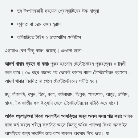
দুধ উৎপাদনকারী হরমোন প্রোল্যাক্টিনের উচ্চ মাত্রা
স্থূলতা বা চরম ওজন হ্রাস
অনিয়ন্ত্রিত টাইপ ২ ডায়াবেটিস মেলিটাস
এছাড়াও বেশ কিছু কারণ রয়েছে। এগুলো হলো-
পুরুষ হরমোন টেস্টোস্টেরন পুরুষত্বের গুণাবলী
আদর্শ খাবার গ্রহণ না করাঃ
বহন করে। ৩০ বছর বয়সের পর থেকেই কমতে থাকে টেস্টোস্টেরন হরমোন।
আদর্শ খাবার নিয়মিত না খেলে টেস্টোস্টেরনের ঘাটতি হয়।
মধু, বাঁধাকপি, রসুন, ডিম, কলা, কাঠবাদাম, ঝিনুক, পালংশাক, আঙুর, ডালিম,
মাংস, টক জাতীয় ফল ইত্যাদি খেলে টেস্টোস্টেরনের ঘাটতি কমে যাবে।
অধিক
অধিক পড়পড়াশুনা কিংবা অনলাইন আসক্তির জন্য অলস সময় পার করাঃ
কাজ কর্ম করলে শরীরে ক্লান্তি আসে কিন্তু অধিক পড়াশুনা কিংবা অনলাইন
আসক্তির জন্য সারাদিন শুয়ে-বসে থাকলে অবসাদ ঘিরে ধরে। যা