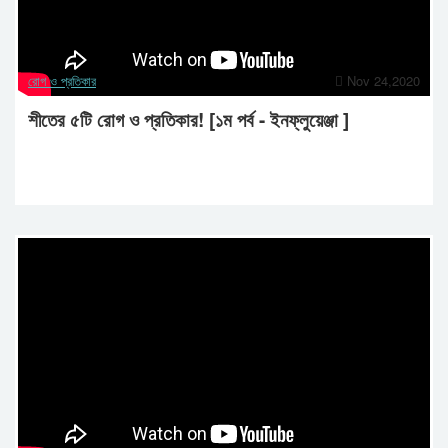
রোগ ও প্রতিকার
Nov 24,2020
শীতের ৫টি রোগ ও প্রতিকার! [১ম পর্ব - ইনফ্লুয়েঞ্জা ]