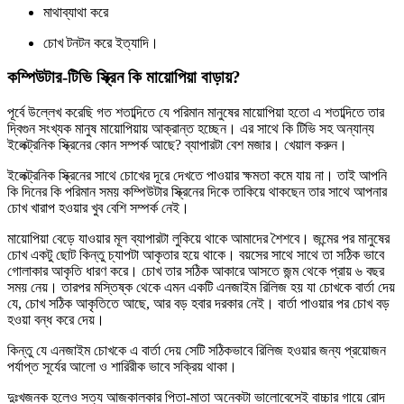
মাথাব্যাথা করে
চোখ টনটন করে ইত্যাদি।
কম্পিউটার-টিভি স্ক্রিন কি মায়োপিয়া বাড়ায়?
পূর্বে উল্লেখ করেছি গত শতাব্দিতে যে পরিমান মানুষের মায়োপিয়া হতো এ শতাব্দিতে তার
দ্বিগুন সংখ্যক মানুষ মায়োপিয়ায় আক্রান্ত হচ্ছেন। এর সাথে কি টিভি সহ অন্যান্য
ইলেক্ট্রনিক স্ক্রিনের কোন সম্পর্ক আছে? ব্যাপারটা বেশ মজার। খেয়াল করুন।
ইলেক্ট্রনিক স্ক্রিনের সাথে চোখের দূরে দেখতে পাওয়ার ক্ষমতা কমে যায় না। তাই আপনি
কি দিনের কি পরিমান সময় কম্পিউটার স্ক্রিনের দিকে তাকিয়ে থাকছেন তার সাথে আপনার
চোখ খারাপ হওয়ার খুব বেশি সম্পর্ক নেই।
মায়োপিয়া বেড়ে যাওয়ার মূল ব্যাপারটা লুকিয়ে থাকে আমাদের শৈশবে। জন্মের পর মানুষের
চোখ একটু ছোট কিন্তু চ্যাপটা আকৃতার হয়ে থাকে। বয়সের সাথে সাথে তা সঠিক ভাবে
গোলাকার আকৃতি ধারণ করে। চোখ তার সঠিক আকারে আসতে জন্ম থেকে প্রায় ৬ বছর
সময় নেয়। তারপর মস্তিষ্ক থেকে এমন একটি এনজাইম রিলিজ হয় যা চোখকে বার্তা দেয়
যে, চোখ সঠিক আকৃতিতে আছে, আর বড় হবার দরকার নেই। বার্তা পাওয়ার পর চোখ বড়
হওয়া বন্ধ করে দেয়।
কিন্তু যে এনজাইম চোখকে এ বার্তা দেয় সেটি সঠিকভাবে রিলিজ হওয়ার জন্য প্রয়োজন
পর্যাপ্ত সূর্যের আলো ও শারিরীক ভাবে সক্রিয় থাকা।
দুঃখজনক হলেও সত্য আজকালকার পিতা-মাতা অনেকটা ভালোবেসেই বাচ্চার গায়ে রোদ