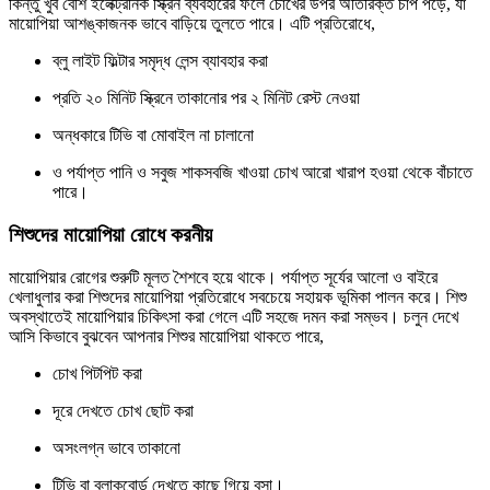
কিন্তু খুব বেশি ইলেক্ট্রনিক স্ক্রিন ব্যবহারের ফলে চোখের উপর অতিরিক্ত চাপ পড়ে, যা
মায়োপিয়া আশঙ্কাজনক ভাবে বাড়িয়ে তুলতে পারে। এটি প্রতিরোধে,
ব্লু লাইট ফিল্টার সমৃদ্ধ লেন্স ব্যাবহার করা
প্রতি ২০ মিনিট স্ক্রিনে তাকানোর পর ২ মিনিট রেস্ট নেওয়া
অন্ধকারে টিভি বা মোবাইল না চালানো
ও পর্যাপ্ত পানি ও সবুজ শাকসবজি খাওয়া চোখ আরো খারাপ হওয়া থেকে বাঁচাতে
পারে।
শিশুদের মায়োপিয়া রোধে করনীয়
মায়োপিয়ার রোগের শুরুটি মূলত শৈশবে হয়ে থাকে। পর্যাপ্ত সূর্যের আলো ও বাইরে
খেলাধুলার করা শিশুদের মায়োপিয়া প্রতিরোধে সবচেয়ে সহায়ক ভূমিকা পালন করে। শিশু
অবস্থাতেই মায়োপিয়ার চিকিৎসা করা গেলে এটি সহজে দমন করা সম্ভব। চলুন দেখে
আসি কিভাবে বুঝবেন আপনার শিশুর মায়োপিয়া থাকতে পারে,
চোখ পিটপিট করা
দূরে দেখতে চোখ ছোট করা
অসংলগ্ন ভাবে তাকানো
টিভি বা ব্লাকবোর্ড দেখতে কাছে গিয়ে বসা।