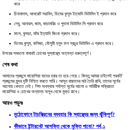
করে
চিনাবাদাম, আখরোট সয়াবিন, ডিমের কুসুম ইত্যাদি ভিটামিন ই প্রদান করে
লেবু, আনারস, জাম, কাচামরিচ ও পুদানা ভিটামিন সি প্রদান করে
মাংস, কুমড়া, মটর ইত্যাদি জিংক প্রদান করে।
ডিমের কুসুম, কলিজা, মৌসুমী হলুদ ফল প্রচুর ভিটামিন এ প্রদান করে।
উপরের সবগুলো খাবারই চোখের সুস্বাস্থ্যে অত্যন্ত গুরুত্বপূর্ণ।
শেষ কথা
আমাদের প্রজন্মে মায়োপিয়া যাদের হবার তা হয়ে গেছে। কিন্তু আমরা চাইলেই পরবর্তি
প্রজন্মের সুন্দর দৃষ্টি নিশ্চিত করতে পারি। আসুন বাচ্চাদের মাঠ তৈরি রাখি, তাদের সূর্যের
আলোয় খেলতে দেই। শিশু অবস্থায় পর্যাপ্ত সূর্যের আলো ও শারিরীক সক্রিয়তা
মায়োপিয়া ও চোখের অন্যান্য অসুখ থেকে মুক্ত রাখে।
আরও পড়ুনঃ
মুঠোফোনে টাচস্ক্রিনের ব্যবহার কি স্বাস্থ্যের জন্য ঝুঁকিপূর্ণ?
কীভাবে ইন্টারনেট আসক্তি থেকে মুক্তি পাবো? পর্ব-১