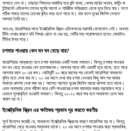
লাগাতে দেন না। তাছাড়া শিশুদের সারাদির ঘরে বন্দি থাকা, খেলার মাঠের অভাব, কার্টুন বা
ইন্টারনেট এডিকশন তাদের সূর্যের আলো ও শারিরীক সক্রিয়তা থেকে দূরে নিয়ে যায়। ফলে
সঠিক সময়ে তাদের চোখের বৃদ্ধি বন্ধ হতে পারে না। যার ফলে দূরের জিনিস দেখতে
সমস্যা তৈরি হয়।
অতএব, মায়োপিয়ার সাথে ইলেক্ট্রনিক স্ক্রিন এডিকশনের সরাসরি যোগাযোগ নেই। অবশ্য
টিভি দেখার কারণে যদি শিশুরা রোদে না বের হয়, সেটির দায় পরোক্ষভাবে হলেও মোবাইল-
টিভির উপর পড়ে।
চশমার পাওয়ার কেন ঘন ঘন বেড়ে যায়?
মায়োপিয়ায় আক্রান্ত হলে চশমা ব্যাবহার একটি সহজ সমাধান। কিন্তু চশমার পাওয়ার
ঘন ঘন বেড়ে যাওয়ার বেশ হতাশাজনক। আপনার সাথে যদি এমনটি হয়ে থাকে, হতে পারে
আপনার বয়স ২০ এর কম। মোটামুটি ২০ বছর বয়সের পর থেকেই মায়োপিয়া সাধারণত
বৃদ্ধি হতে দেখা যায় না। ২০ এর আগে দেখা যায় চশমা নেওয়ার কিছু মাস পর আবার
সামান্য ঝাপসা দেখা শুরু হয়। আস্তে আস্তে দূরের জিনিস আরো ঝাপসা হতে থাকে।
এমন অবস্থায় চোখ পরীক্ষা করে বেশি পাওয়ারের চশমা ব্যাবহার করার প্রয়োজন পড়ে।
এভাবে পুনরাবৃত্তি হওয়াটা সাধারণ। কিন্তু ২০-২২ বছর পার হলে সাধারণত চোখ আর
খারাপ হয় না।
ইলেক্ট্রনিক স্ক্রিন এর ক্ষতিকর প্রভাব দূর করতে করণীয়
পূর্বে উল্লেখ করেছি যে, সাধারণত ইলেক্ট্রনিক স্ক্রিনের কারণে মায়োপিয়া হয় না। কিন্তু
মায়োপিয়া বেড়ে যাওয়ার সম্ভাবনা থাকে। ২০ এর আগে চশমার পাওয়ার বাড়া স্বাভাবিক,