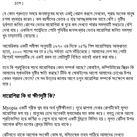
চলে।
যে কোন প্রদত্ত সময়ে জনমানুষের মধ্যে একটু খেয়াল করলে দেখবেন, প্রায় অনেক মানুষ
চশমা ব্যবহার করেন। কম বয়সীদের ভেতর এ হার আশঙ্কাজনক ভাবে বেশি। দৃষ্টির
দুর্বলতা জনিত রোগের ভেতর মায়োপিয়া বা দূরে কম দেখতে পারার সমস্যাটি সবচেয়ে বেশি
দেখা যায়। একবিংশ শতাব্দিতে গোটা পৃথিবীর জনসংখ্যার ভেতর মায়োপিয়া জনিত সমস্যা
খুব তাড়াতাড়ি বেড়েছে।
আমেরিকার একটি সমীক্ষা অনুযায়ী ১৯৭০ এর দিকে ২৫% শিশু মায়োপিয়ায় আক্রান্ত
হতো, ২০০০ সালের পর তা ৪২% পর্যন্ত এসে দাঁড়িয়েছে। আমাদের দেশ সহ গোটা
বিশ্বেই সমস্যাটির যে একই রকম তা মোটামুটি নিশ্চিত ভাবেই ধারণা করা যায়।
তবে কি প্রযুক্তির সাথে মায়োপিয়ার কোন সম্পর্ক আছে? মোবাইল, কম্পিউটারের স্ক্রিন কি
আমাদের স্বাভাবিক দৃষ্টির ক্ষতি করছে? টিভি বা মোবাইলের আলো আমাদের চোখের উপর
কেমন প্রভাব ফেলে? সে সব উত্তর জানার আগে চলুন মায়োপিয়া সম্পর্কে সংক্ষেপে জানা
যাক।
মায়োপিয়া কি বা ক্ষীণদৃষ্টি কি?
Myopia একটি গ্রীক শব্দ যার অর্থ দৃষ্টিক্ষীনতা। দূরে ঝাপসা দেখার রোগটিকেই মূলত
মায়োপিয়া বলা হয়। মানুষের চোখ অনেকটা ক্যামেরার মত কাজ করে। বস্তু থেকে আলো
প্রতিফলিত হয়ে কর্ণিয়া ও লেন্সে হয়ে আলো একটি বিন্দুতে মিলিত হয়। মূলত রেটিনা উপর
আলোক রশ্নি গুলোর কেন্দ্র মিলিত হয়ে থাকে।
রেটিনাতে থাকে আলোক সংবেদী কোষ যা, মস্তিষ্কে তথ্য পাঠিয়ে আমাদের দেখতে