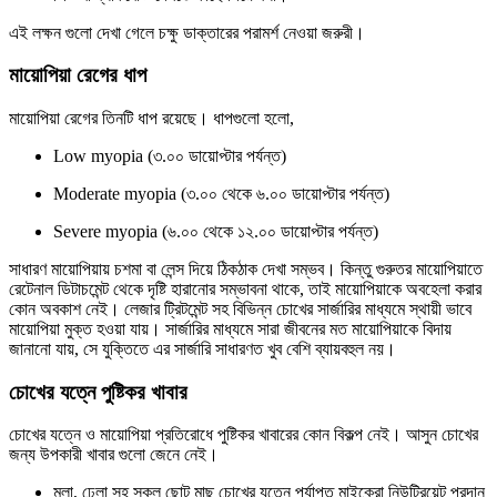
এই লক্ষন গুলো দেখা গেলে চক্ষু ডাক্তারের পরামর্শ নেওয়া জরুরী।
মায়োপিয়া রেগের ধাপ
মায়োপিয়া রেগের তিনটি ধাপ রয়েছে। ধাপগুলো হলো,
Low myopia (৩.০০ ডায়োপ্টার পর্যন্ত)
Moderate myopia (৩.০০ থেকে ৬.০০ ডায়োপ্টার পর্যন্ত)
Severe myopia (৬.০০ থেকে ১২.০০ ডায়োপ্টার পর্যন্ত)
সাধারণ মায়োপিয়ায় চশমা বা লেন্স দিয়ে ঠিকঠাক দেখা সম্ভব। কিন্তু গুরুতর মায়োপিয়াতে
রেটেনাল ডিটাচমেন্ট থেকে দৃষ্টি হারানোর সম্ভাবনা থাকে, তাই মায়োপিয়াকে অবহেলা করার
কোন অবকাশ নেই। লেজার ট্রিটমেন্ট সহ বিভিন্ন চোখের সার্জারির মাধ্যমে স্থায়ী ভাবে
মায়োপিয়া মুক্ত হওয়া যায়। সার্জারির মাধ্যমে সারা জীবনের মত মায়োপিয়াকে বিদায়
জানানো যায়, সে যুক্তিতে এর সার্জারি সাধারণত খুব বেশি ব্যায়বহুল নয়।
চোখের যত্নে পুষ্টিকর খাবার
চোখের যত্নে ও মায়োপিয়া প্রতিরোধে পুষ্টিকর খাবারের কোন বিকল্প নেই। আসুন চোখের
জন্য উপকারী খাবার গুলো জেনে নেই।
মলা, ঢেলা সহ সকল ছোট মাছ চোখের যত্নে পর্যাপ্ত মাইক্রো নিউট্রিয়েন্ট প্রদান