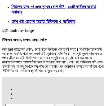
শিশুদের হাত, পা এবং মুখের রোগ কী? | ১০টি কার্যকর ঘরোয়া
সমাধান
চোখ ওঠা রোগের ঘরোয়া চিকিৎসা ও প্রতিকার
দিগ্বিজয় আজাদ,
লেখক, আস্থা লাইফ
আমি শিল্প সাহিত্যের লোক, একই সাথে বিজ্ঞানের কৌতুহলী ছাত্র। লিখালিখি আঁকাআঁকি
করতে ভালোবাসি, পড়ালেখা করছি মাইক্রোবায়োলোজি নিয়ে। আস্থা ব্লগে কাজ করতে
পেরে চরিত্রের দুটো দিকই যেন সমানভাবে সন্তুষ্ট হচ্ছে। চেষ্টা করি কত সহজে
আপনাদের সামনে প্রয়োজনীয় তথ্য উপস্থাপন করা যায়। এবং এই প্রক্রিয়ায় যদি কেউ
লাভবান হন, বা কিছু শিখতে যদি পারি সেই আমার পরম প্রাপ্তি। ব্যক্তিগত জীবনে শখের
মিউজিশিয়ান। নেশার মধ্যে বই পড়া ও ঘুরে বেড়ানো।