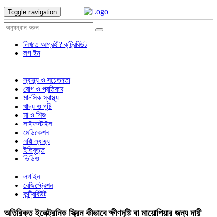
Toggle navigation
লিখতে আগ্রহী?
কন্ট্রিবিউট
লগ ইন
স্বাস্থ্য ও সচেতনতা
রোগ ও প্রতিকার
মানসিক স্বাস্থ্য
খাদ্য ও পুষ্টি
মা ও শিশু
লাইফস্টাইল
মেডিকেশন
নারী স্বাস্থ্য
ইতিবৃত্ত
ভিডিও
লগ ইন
রেজিস্ট্রেশন
কন্ট্রিবিউট
অতিরিক্ত ইলেক্ট্রনিক স্ক্রিন কীভাবে ক্ষীণদৃষ্টি বা মায়োপিয়ার জন্য দায়ী