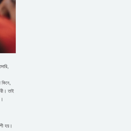
তদারি,
প কিনে,
ুরী। তাই
ক।
েশী হয়।