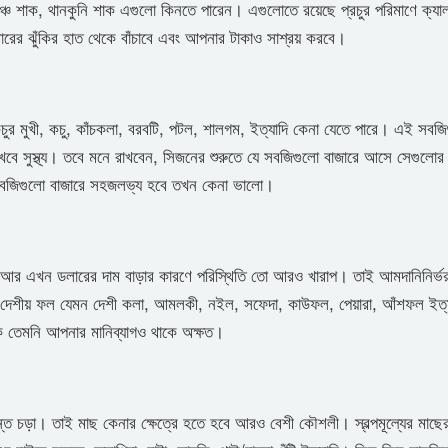
ঞ্চ শাক, থানকুনি শাক এগুলো কিনতে পারেন। এগুলোতে রয়েছে প্রচুর পরিমাণে ক্যা
সারের ঝুঁকির হাত থেকে বাঁচাবে এবং আপনার টাকাও সাশ্রয় করবে।
কচুর মুখী, কচু, কাঁচকলা, বরবটি, পটল, শালগম, ইত্যাদি কেনা যেতে পারে। এই সবজ
খবে সুস্থ্য। তবে মনে রাখবেন, সিজনের শুরুতে যে সবজিগুলো বাজারে আসে সেগুলোর
সবজিগুলো বাজারে সহজলভ্য হবে তখন কেনা ভালো।
আর এখন ডলারের দাম বাড়ার কারণে পরিস্থিতি তো আরও খারাপ। তাই আমদানিনির্ভ
দের দেশীয় ফল যেমন দেশী কলা, আমলকী, নইল, সফেদা, কাউফল, পেয়ারা, আঁশফল ইত্য
কে তেমনি আপনার মানিব্যাগও থাকে অক্ষত।
ত চড়া। তাই মাছ কেনার ক্ষেত্রে হতে হবে আরও বেশী কৌশলী। স্বল্পমূল্যের মাছে