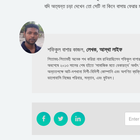
যদি অত্যন্ত চড়া দেখেন তো সেটি না কিনে বাসায় ফেরার
শফিকুল বাশার কাজল,
লেখক, আস্থা লাইফ
পিতামহ-পিতামহী অনেক শখ করিয়া নাম রাখিয়াছিলেন শফিকুল বাশা
অবশেষে ২০১৩ সালের শেষ হইতে ‘সামাজিক মতে বেকারত্ব’ অর্থাৎ 
অন্ততপক্ষে আট-দশখানা দিশী-বিদিশী কোম্পানি এবং অগণিত ব্যক্তি
ভালোবাসি নিজের পরিবার, সন্তান, এবং ফুটবল।