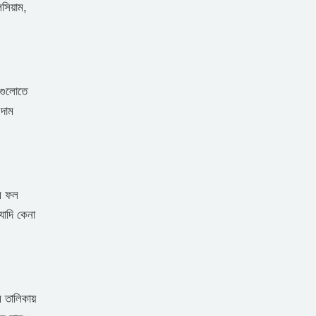
লসিয়াম,
িগুলোতে
 দাম
র ফল
াদি কেনা
র তালিকায়