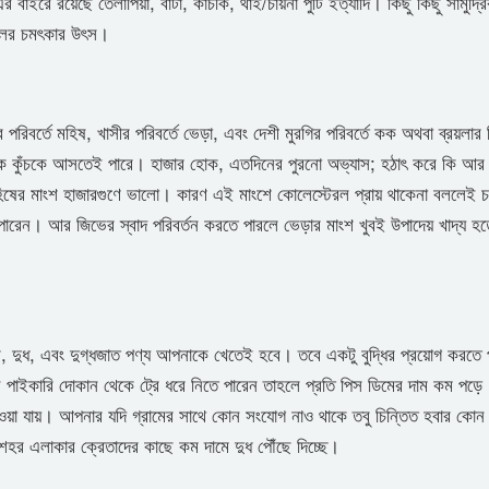
র বাইরে রয়েছে তেলাপিয়া, বাটা, কাচকি, থাই/চায়না পুঁটি ইত্যাদি। কিছু কিছু সামুদ্
রেলের চমৎকার উৎস।
 পরিবর্তে মহিষ, খাসীর পরিবর্তে ভেড়া, এবং দেশী মুরগির পরিবর্তে কক অথবা ব্রয়লার
নাক কুঁচকে আসতেই পারে। হাজার হোক, এতদিনের পুরনো অভ্যাস; হঠাৎ করে কি আর 
য় মহিষের মাংশ হাজারগুণে ভালো। কারণ এই মাংশে কোলেস্টেরল প্রায় থাকেনা বললেই
 পারেন। আর জিভের স্বাদ পরিবর্তন করতে পারলে ভেড়ার মাংশ খুবই উপাদেয় খাদ্য হত
িম, দুধ, এবং দুগ্ধজাত পণ্য আপনাকে খেতেই হবে। তবে একটু বুদ্ধির প্রয়োগ করতে
নি পাইকারি দোকান থেকে ট্রে ধরে নিতে পারেন তাহলে প্রতি পিস ডিমের দাম কম পড়
ওয়া যায়। আপনার যদি গ্রামের সাথে কোন সংযোগ নাও থাকে তবু চিন্তিত হবার কোন
হর এলাকার ক্রেতাদের কাছে কম দামে দুধ পৌঁছে দিচ্ছে।