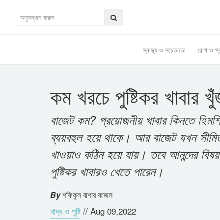
স্বাস্থ্য ও সচেতনতা
রোগ ও প্
কম খরচে পুষ্টিকর খাবার খ
বাজেট কম? প্র‍য়োজনীয় খাবার কিনতে হিম
ব্যয়বহুল হয়ে থাকে। আর বাজেট যখন সীম
খাওয়াও কঠিন হয়ে যায়। তবে আনন্দের বিষয় হ
পুষ্টিকর খাবারও খেতে পারেন।
By
শফিকুল বাশার কাজল
খাদ্য ও পুষ্টি
//
Aug 09,2022