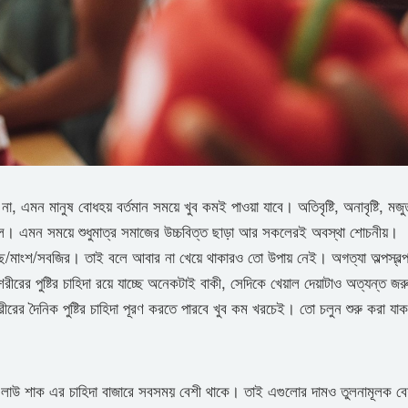
া, এমন মানুষ বোধহয় বর্তমান সময়ে খুব কমই পাওয়া যাবে। অতিবৃষ্টি, অনাবৃষ্টি, মজু
িশীল। এমন সময়ে শুধুমাত্র সমাজের উচ্চবিত্ত ছাড়া আর সকলেরই অবস্থা শোচনীয়।
মাছ/মাংশ/সবজির। তাই বলে আবার না খেয়ে থাকারও তো উপায় নেই। অগত্যা অল্পস্বল্
ের পুষ্টির চাহিদা রয়ে যাচ্ছে অনেকটাই বাকী, সেদিকে খেয়াল দেয়াটাও অত্যন্ত জর
র দৈনিক পুষ্টির চাহিদা পূরণ করতে পারবে খুব কম খরচেই। তো চলুন শুরু করা যা
 ও লাউ শাক এর চাহিদা বাজারে সবসময় বেশী থাকে। তাই এগুলোর দামও তুলনামূলক ব