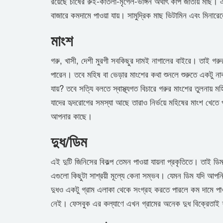
রয়েছে চাষের রুই-কাতলা-মৃগেল-ভাঙ্গন অর্থাৎ কার্প জাতীয় মাছ। এ
বাজারে কমদামে পাওয়া যায়। সামুদ্রিক মাছ ভিটামিন এবং মিনা
মাংশ
গরু, খাসী, দেশী মুরগী সবকিছুর দামই নাগালের বাইরে। তাই গরুর
পারেন। তবে মহিষ বা ভেড়ার মাংশের কথা শুনলে শুরুতে একটু 
যায়? তবে সত্যি বলতে স্বাস্থ্যগত বিচারে গরুর মাংশের তুলনা
যাদের হৃদরোগের সমস্যা আছে তারাও নির্ভয়ে মহিষের মাংশ খেতে
আপনার কাছে।
দুধ/ডিম
এই দুটি জিনিসের বিকল্প তেমন পাওয়া যায়না প্রকৃতিতে। তাই ড
এগুলো কিছুটা সাশ্রয়ী মূল্যে কেনা সম্ভব। যেমন ডিম যদি আপ
দুধও একটু গ্রাম এলাকা থেকে সংগ্রহ করতে পারলে কম দামে পা
নেই। ফেসবুক এর কল্যাণে এখন গ্রামের অনেক দুধ বিক্রেতাই শ