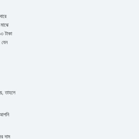
বারে
 মাঝে
১৩ টাকা
 যেন
য়, তাহলে
 আপনি
ের দাম